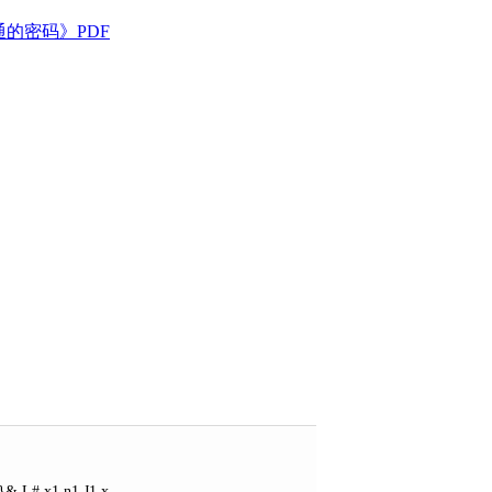
通的密码》PDF
 }& L# x1 n1 J1 x