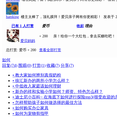
hamking
楼主太棒了，顶礼膜拜！爱贝亲子网有你更精彩！
发表于 201
已有
1
人打赏
爱币
收起
理由
+ 200
亲！给你一个大红包，拿去买糖吃吧！
爱贝妈妈
总打赏:
爱币 + 200
查看全部打赏
如何
回复(74)
围观(0)
打赏(1)
收藏(7)
分享(7)
• 教大家如何辨别真假奶粉
• 徐汇新办的两所小学怎么样？
• 中低收入家庭该如何理财
• 新办的祥和实验小学如何？师资、特色怎么样？
• 迪士尼小百科~ 在海底下如何进行探险mp3(很受欢迎的
• 怎样帮助孩子如何做选择的最佳方法
• 如何购买办公家具
• 如何为宠物剪指甲