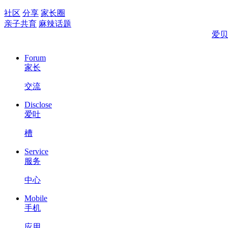
社区
分享
家长圈
亲子共育
麻辣话题
爱贝
Forum
家长
交流
Disclose
爱吐
槽
Service
服务
中心
Mobile
手机
应用