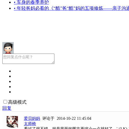
• 车身的春季养护
• 年轻爸妈必看的《“酷”爸“酷”妈的五项修炼——亲子沟
高级模式
回复
爱贝妈妈
评论于 2014-10-22 11:45:04
太师椅
看过了很不错，就是里面的图文再缩小一点就好了。
' j3 K)