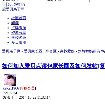
忘记密码？
社区首页
问问
点读资源
资源分享
学校名录
爱贝淘淘
爱贝亲子网
›
爱贝家长圈
›
综合区
›
兴趣爱好
›
然然妈妈的有声p
如何加入爱贝点读包家长圈及如何发帖
[
catcat1966
[
VIP会员
]
72102
74
发表于： 2014-10-22 11:32:14