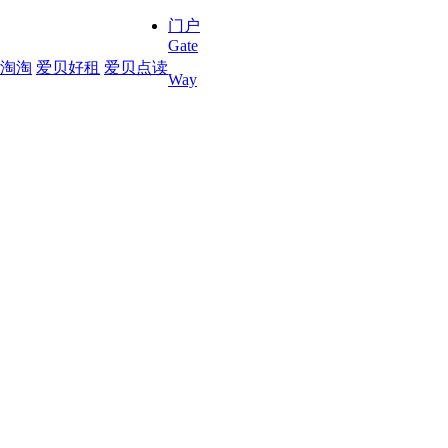
门户
Gate
淘淘
爱贝好租
爱贝点读
Way