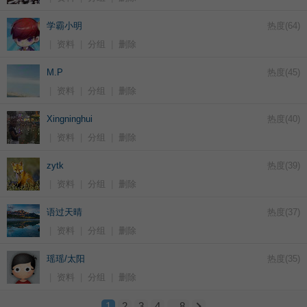
学霸小明
热度(
64
)
|
资料
|
分组
|
删除
M.P
热度(
45
)
|
资料
|
分组
|
删除
Xingninghui
热度(
40
)
|
资料
|
分组
|
删除
zytk
热度(
39
)
|
资料
|
分组
|
删除
语过天晴
热度(
37
)
|
资料
|
分组
|
删除
瑶瑶/太阳
热度(
35
)
|
资料
|
分组
|
删除
1
2
3
4
.. 8