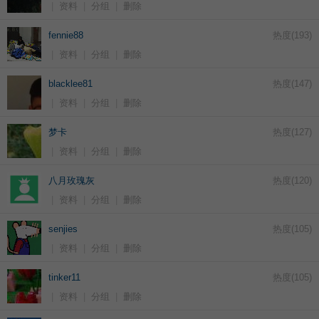
|
资料
|
分组
|
删除
fennie88
热度(
193
)
|
资料
|
分组
|
删除
blacklee81
热度(
147
)
|
资料
|
分组
|
删除
梦卡
热度(
127
)
|
资料
|
分组
|
删除
八月玫瑰灰
热度(
120
)
|
资料
|
分组
|
删除
senjies
热度(
105
)
|
资料
|
分组
|
删除
tinker11
热度(
105
)
|
资料
|
分组
|
删除