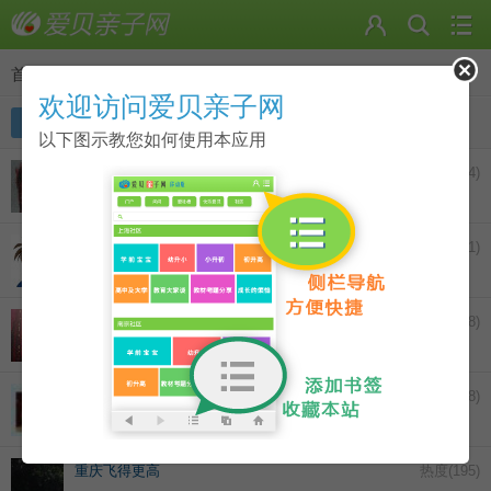
首页
>
好友
欢迎访问爱贝亲子网
全部
在线好友
黑名单
好友请求
以下图示教您如何使用本应用
maggieQ
热度(
1264
)
|
资料
|
分组
|
删除
居家妈妈
热度(
901
)
|
资料
|
分组
|
删除
meteorax
热度(
338
)
|
资料
|
分组
|
删除
恬玉爸爸
热度(
238
)
|
资料
|
分组
|
删除
重庆飞得更高
热度(
195
)