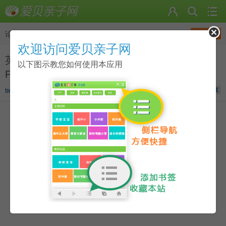
发帖
论坛
>
英语动画资源圈
欢迎访问爱贝亲子网
英国BBC儿童英语启蒙动画：小猪威比 Wibbly
以下图示教您如何使用本应用
Pig （1-52集）动画集合下载
tinalv
发表于
2014-09-05 16:35
收藏