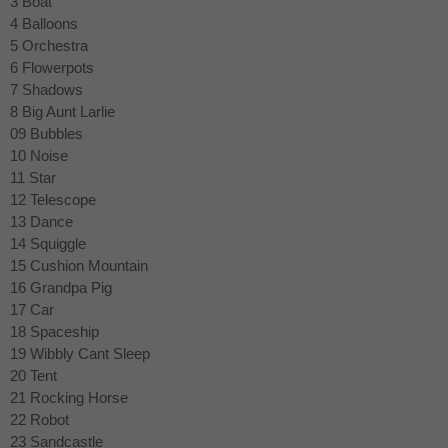
3 Boat
4 Balloons
5 Orchestra
6 Flowerpots
7 Shadows
8 Big Aunt Larlie
09 Bubbles
10 Noise
11 Star
12 Telescope
13 Dance
14 Squiggle
15 Cushion Mountain
16 Grandpa Pig
17 Car
18 Spaceship
19 Wibbly Cant Sleep
20 Tent
21 Rocking Horse
22 Robot
23 Sandcastle