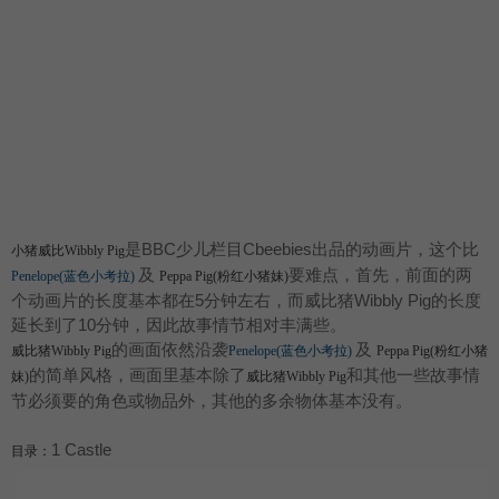
是BBC少儿栏目Cbeebies出品的动画片，这个比
小猪威比Wibbly Pig
及
要难点，首先，前面的两
Penelope(蓝色小考拉)
Peppa Pig(粉红小猪妹)
个动画片的长度基本都在5分钟左右，而威比猪Wibbly Pig的长度
延长到了10分钟，因此故事情节相对丰满些。
的画面依然沿袭
及
威比猪Wibbly Pig
Penelope(蓝色小考拉)
Peppa Pig(粉红小猪
的简单风格，画面里基本除了
和其他一些故事情
妹)
威比猪Wibbly Pig
节必须要的角色或物品外，其他的多余物体基本没有。
1 Castle
目录：