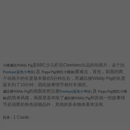
是BBC少儿栏目Cbeebies出品的动画片，这个比
小猪威比Wibbly Pig
及
要难点，首先，前面的两
Penelope(蓝色小考拉)
Peppa Pig(粉红小猪妹)
个动画片的长度基本都在5分钟左右，而威比猪Wibbly Pig的长度
延长到了10分钟，因此故事情节相对丰满些。
的画面依然沿袭
及
威比猪Wibbly Pig
Penelope(蓝色小考拉)
Peppa Pig(粉红小猪
的简单风格，画面里基本除了
和其他一些故事情
妹)
威比猪Wibbly Pig
节必须要的角色或物品外，其他的多余物体基本没有。
1 Castle
目录：