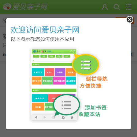
发帖
论坛
>
英语动画资源圈
欢迎访问爱贝亲子网
英国BBC儿童英语启蒙动画：小猪威比 Wibbly
以下图示教您如何使用本应用
Pig （1-52集）动画集合下载
tinalv
发表于
2014-09-05 16:35
收藏