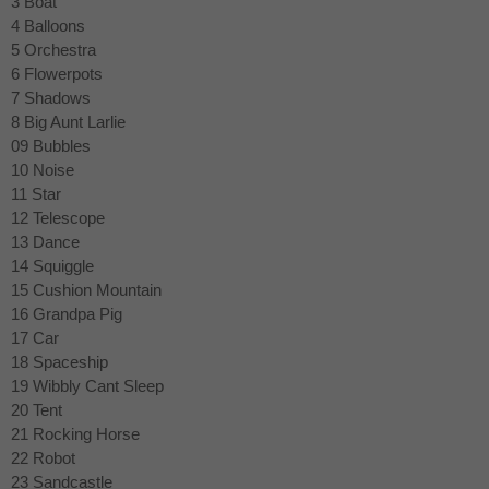
3 Boat
4 Balloons
5 Orchestra
6 Flowerpots
7 Shadows
8 Big Aunt Larlie
09 Bubbles
10 Noise
11 Star
12 Telescope
13 Dance
14 Squiggle
15 Cushion Mountain
16 Grandpa Pig
17 Car
18 Spaceship
19 Wibbly Cant Sleep
20 Tent
21 Rocking Horse
22 Robot
23 Sandcastle