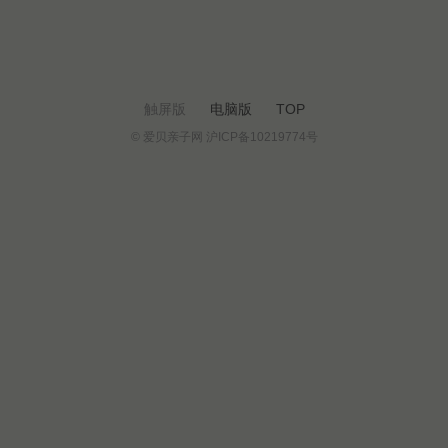
触屏版
电脑版
TOP
© 爱贝亲子网 沪ICP备10219774号