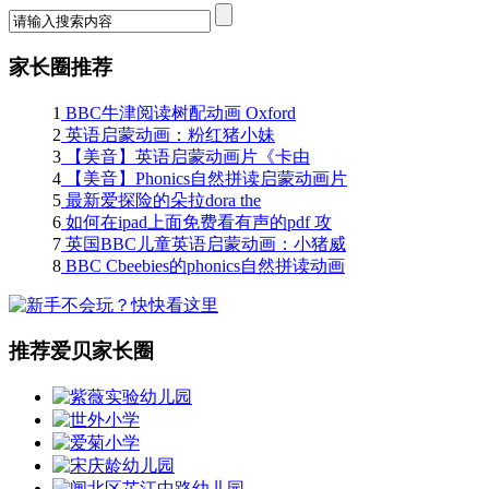
家长圈推荐
1
BBC牛津阅读树配动画 Oxford
Reading (The
2
英语启蒙动画：粉红猪小妹
3
【美音】英语启蒙动画片《卡由
peppapig(1-4)视频
4
【美音】Phonics自然拼读启蒙动画片
Caillou》（附
5
最新爱探险的朵拉dora the
《Kid's
6
如何在ipad上面免费看有声的pdf 攻
explorer（1-8季
7
英国BBC儿童英语启蒙动画：小猪威
略
8
BBC Cbeebies的phonics自然拼读动画
比 Wibbly
片积木英
推荐爱贝家长圈