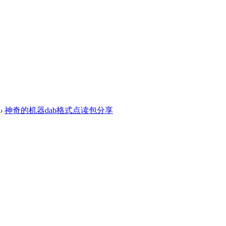
›
神奇的机器dab格式点读包分享