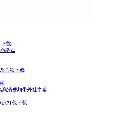
f）下载
dab格式
f及音频下载
载
机器全20集高清视频带外挂字幕
音频+点打包下载