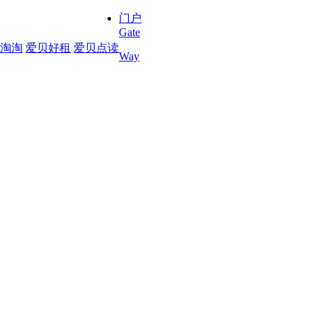
门户
Gate
淘淘
爱贝好租
爱贝点读
Way