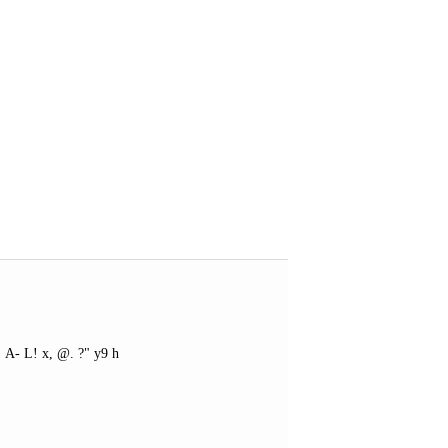
 A- L! x, @. ?" y9 h