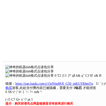
0 T2 |3 l: ]* q$ k& q" C3 H' z& B
链接：
https://pan.baidu.com/s/15eNjmHQI_G50_mKGYR4mTw
U: `) y!
购买
游客,此处含付费内容已被隐藏，需要支付
5钻石
才能浏览
6 S$ v! |' h! } ^- ?+ m& ^
( r5 C7 Q+ t/ \7 p( I
提示：购买前请先点网盘链接是否有效再进行购买