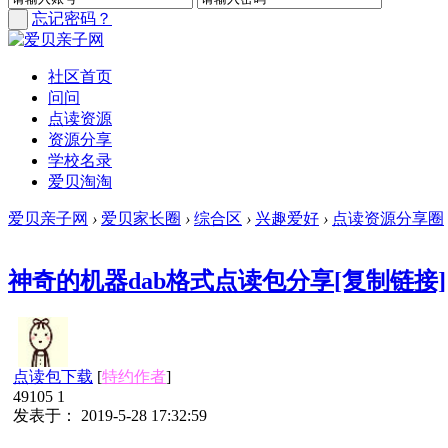
忘记密码？
社区首页
问问
点读资源
资源分享
学校名录
爱贝淘淘
爱贝亲子网
›
爱贝家长圈
›
综合区
›
兴趣爱好
›
点读资源分享圈
神奇的机器dab格式点读包分享
[复制链接]
点读包下载
[
特约作者
]
49105
1
发表于： 2019-5-28 17:32:59