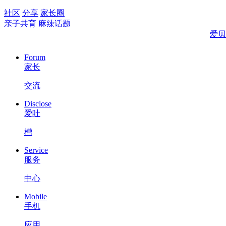
社区
分享
家长圈
亲子共育
麻辣话题
爱贝
Forum
家长
交流
Disclose
爱吐
槽
Service
服务
中心
Mobile
手机
应用