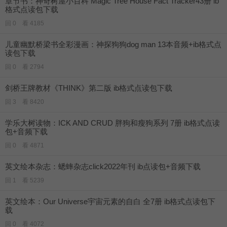
章节书：神奇树屋小百科 Magic Tree House Fact Tracker43册 ib
格式点读包下载
回 0 看 4185
儿童幽默桥梁书全彩漫画：神探狗狗dog man 13本音频+ib格式点
读包下载
回 0 看 2794
剑桥王牌教材《THINK》第二版 ib格式点读包下载
回 3 看 8420
学乐大树读物：ICK AND CRUD 胖狗和瘦狗系列 7册 ib格式点读
包+音频下载
回 0 看 4871
英文绘本杂志：蟋蟀杂志click2022年刊 ib点读包+音频下载
回 1 看 5239
英文绘本：Our Universe宇宙元素的自白 全7册 ib格式点读包下
载
回 0 看 4072