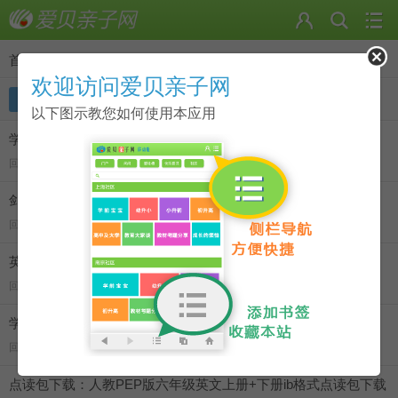
首页
>
点读包下载 的主题
欢迎访问爱贝亲子网
主题
回复
以下图示教您如何使用本应用
学乐大树系列:Unicorn Diaries 独角兽日记 5册ib格式点读包下载
回 0 看 4661
剑桥小学英语教材《Power Up》1-6级ib格式点读包下载
回 0 看 6994
英文动画：布鲁伊Bluey 第一季ib格式点读包下载
回 0 看 5113
学乐高频词教材Sight Word Tales ib格式点读包下载
回 0 看 5476
点读包下载：人教PEP版六年级英文上册+下册ib格式点读包下载