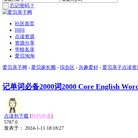
忘记密码？
社区首页
问问
点读资源
资源分享
学校名录
爱贝淘淘
爱贝亲子网
›
爱贝家长圈
›
综合区
›
兴趣爱好
›
爱贝亲子点读资
记单词必备2000词2000 Core English 
点读包下载
[
特约作者
]
5787
0
发表于： 2024-1-11 18:18:27