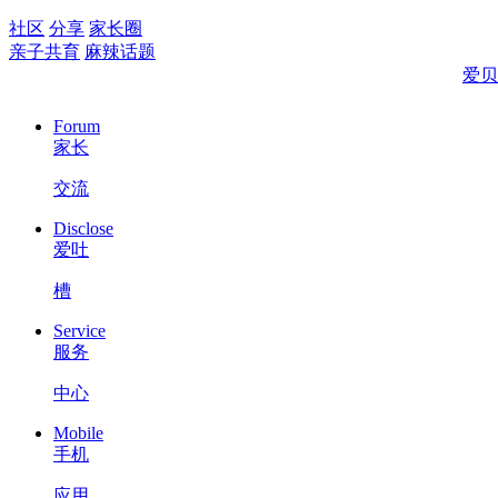
社区
分享
家长圈
亲子共育
麻辣话题
爱贝
Forum
家长
交流
Disclose
爱吐
槽
Service
服务
中心
Mobile
手机
应用