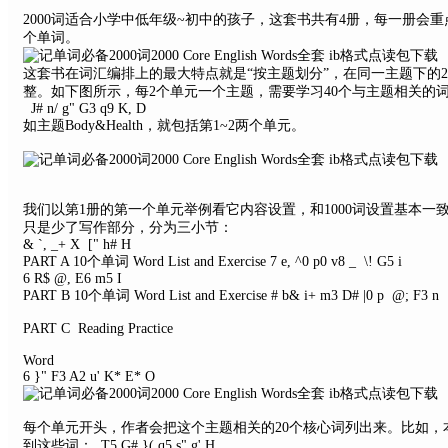
2000词适合小学中低年级~初中的孩子，这套书共有4册，每一册会重点
个单词。
这套书在词汇编排上的最大特点就是“按主题划分”，在同一主题下的2
整。如下图所示，每2个单元一个主题，需要学习40个与主题相关的
J# n/ g" G3 q9 K, D
如主题Body&Health，就包括第1~2两个单元。
我们以第1册的第一个单元举例看它内容设置，和1000词设置基本
只是少了写作部分，分为三小节：
& `, _+ X [" h# H
PART A 10个单词 Word List and Exercise
7 e, ^0 p0 v8 _ \! G5 i
6 R$ @, E6 m5 I
PART B 10个单词 Word List and Exercise
# b& i+ m3 D# |0 p @; F3 n
PART C Reading Practice
Word
6 }" F3 A2 u' K* E* O
每个单元开头，作者会把这个主题相关的20个核心词列出来。比如，本单元的
到这些词：
, T5 G# }( q5 s" g' H