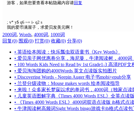
游客，如果您要查看本帖隐藏内容请
回复
; v* y$ q6 ~+ i- q2 s
我的爱币满屋子，求爱贝发美元啊！
2000词
,
Words
,
4000词
,
1000词
回复(0)
围观(0)
打赏(0)
收藏(0)
分享(0)
• 英语绘本阅读：快乐瓢虫双语童书《Key Words》
• 爱贝亲子网优惠卷分享，海尼曼，牛津阅读树，4000
• 100 Words Kids Need to Read by 1st Grade1-3 高清PD
• 爱贝淘淘团购的4000Words 英文点读版实拍图片
• Discovering Words - Neepin Auger 电子书mobi+epub分享
• 兰登分级读物：Mouse makes words 绘本阅读指导
• 来啦！众多家长梦寐以求的单词书，4000词（独家点
• 儿童英语图解字典《Times 4000 Words ESL》全英点
• 《Times 4000 Words ESL》4000词双语点读版 ib格式
• 牛津阅读树高频词Sight Words bingo游戏卡ib格式点读