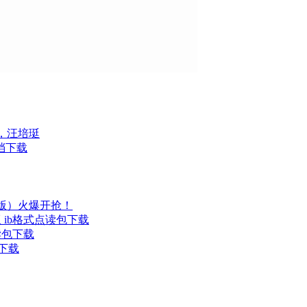
词，汪培珽
F文档下载
读版）火爆开抢！
读版 ib格式点读包下载
点读包下载
包下载