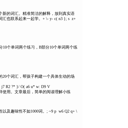
个新的词汇。精准简洁的解释，放到真实语
词汇也联系起来一起学。
+ \- y- c( n3 }; s z+
分10个单词两个练习，B部分10个单词两个练
的20个词汇，帮孩子构建一个具体生动的场
2 j7 R2 ?* }/ O( a6 u* w: D9 V
样使用。文章最后，简单的阅读理解小练
性以及趣味性不如1000词。
; ~9 p w6 Q2 q+ \