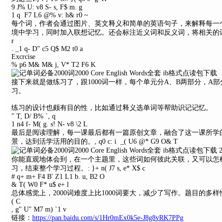
9 J% U: v8 S- s, F$ m. g
1 q F7 L6 @% v: h& r0 ~
每个词，作者会通过图片、英文释义和简单的英语句子，来解释每一
境中学习，同时加入联想记忆。还会标注近义词和反义词，将相关的
r
. _1 q- D" c5 Q$ M2 t0 a
Excrcise
% p6 M& M& j, V* T2 F6 K
接下来就是做练习了，跟1000词一样，每个单元分A、B两部分，A部
习。
练习的设计也颇有目的性，比如通过释义选单词等帮助识记记忆。
" T, D/ B% `, q
1 n4 f- M( g. s! N- v8 \2 L
最后是阅读理解，每一课最后都有一篇原创文章，融合了这一课所学
景，达到活学活用的目的。
, q0 c: i _( U6 @* G9 O& T
你能直观地体会到，在一个主题里，这些词如何彼此关联，又可以怎
习，结束整个学习过程。
: }+ n( J7 s, e* X$ c
# q+ m+ F4 B' Z1 L1 b. u, B2 O
& T( W0 F* u$ e+ l
总体感觉上，2000词难度上比1000词要大，减少了写作。题目的多样
( C
, g" U" M7 m) `1 v
链接：
https://pan.baidu.com/s/1Hr0mEx0k5e-J8g8vRK7PPg