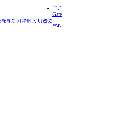
门户
Gate
淘淘
爱贝好租
爱贝点读
Way