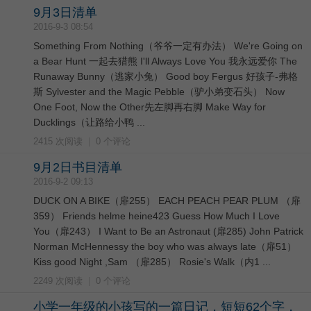
9月3日清单
2016-9-3 08:54
Something From Nothing（爷爷一定有办法） We're Going on
a Bear Hunt 一起去猎熊 I'll Always Love You 我永远爱你 The
Runaway Bunny（逃家小兔） Good boy Fergus 好孩子-弗格
斯 Sylvester and the Magic Pebble（驴小弟变石头） Now
One Foot, Now the Other先左脚再右脚 Make Way for
Ducklings（让路给小鸭 ...
2415 次阅读
|
0 个评论
9月2日书目清单
2016-9-2 09:13
DUCK ON A BIKE（扉255） EACH PEACH PEAR PLUM （扉
359） Friends helme heine423 Guess How Much I Love
You（扉243） I Want to Be an Astronaut (扉285) John Patrick
Norman McHennessy the boy who was always late（扉51）
Kiss good Night ,Sam （扉285） Rosie's Walk（内1 ...
2249 次阅读
|
0 个评论
小学一年级的小孩写的一篇日记，短短62个字，