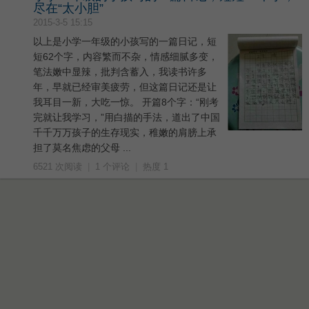
尽在“太小胆”
2015-3-5 15:15
以上是小学一年级的小孩写的一篇日记，短
短62个字，内容繁而不杂，情感细腻多变，
笔法嫩中显辣，批判含蓄入，我读书许多
年，早就已经审美疲劳，但这篇日记还是让
我耳目一新，大吃一惊。 开篇8个字：“刚考
完就让我学习，”用白描的手法，道出了中国
千千万万孩子的生存现实，稚嫩的肩膀上承
担了莫名焦虑的父母 ...
6521 次阅读
|
1 个评论
|
热度 1