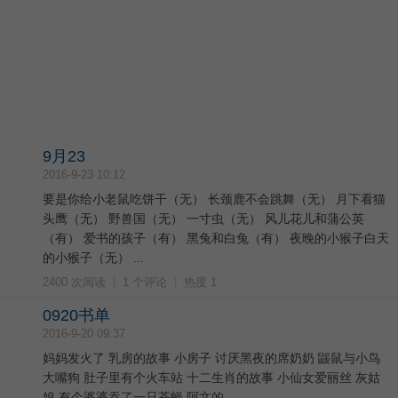
9月23
2016-9-23 10:12
要是你给小老鼠吃饼干（无） 长颈鹿不会跳舞（无） 月下看猫
头鹰（无） 野兽国（无） 一寸虫（无） 风儿花儿和蒲公英
（有） 爱书的孩子（有） 黑兔和白兔（有） 夜晚的小猴子白天
的小猴子（无） ...
2400 次阅读
|
1 个评论
|
热度 1
0920书单
2016-9-20 09:37
妈妈发火了 乳房的故事 小房子 讨厌黑夜的席奶奶 鼹鼠与小鸟
大嘴狗 肚子里有个火车站 十二生肖的故事 小仙女爱丽丝 灰姑
娘 有个婆婆吞了一只苍蝇 阿文的 ...