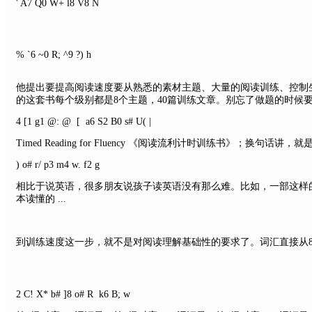
' A7 Q0 W+ l8 V8 N
% `6 ~0 R; ^9 ?) h
他提出要提高阅读速度要从熟悉的素材主题、大量的阅读训练、控制
的这套书每个级别都是8个主题，40篇训练文章。别忘了做题的时候
4 [1 g1 @: @ [ a6 S2 B0 s# U( |
Timed Reading for Fluency 《阅读流利计时训练书》；换句
) o# r/ p3 m4 w. f2 g
相比于说英语，很多朋友说孩子读英语没有那么难。比如，一部这样
本读懂的 ...
到训练速度这一步，就不是对阅读理解基础性的要求了。词汇直接从8
2 C! X* b# ]8 o# R k6 B; w