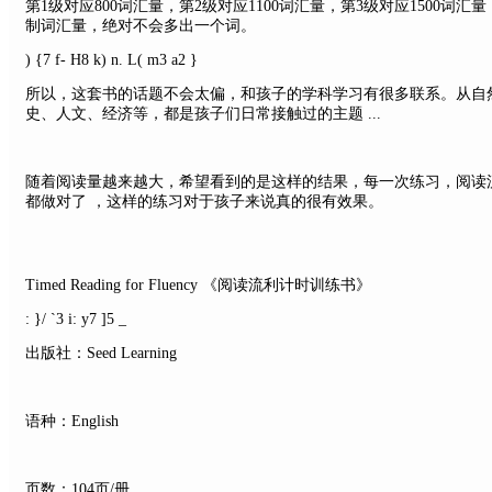
第1级对应800词汇量，第2级对应1100词汇量，第3级对应1500词汇
制词汇量，绝对不会多出一个词。
) {7 f- H8 k) n. L( m3 a2 }
所以，这套书的话题不会太偏，和孩子的学科学习有很多联系。从自
史、人文、经济等，都是孩子们日常接触过的主题 ...
随着阅读量越来越大，希望看到的是这样的结果，每一次练习，阅读流
都做对了 ，这样的练习对于孩子来说真的很有效果。
Timed Reading for Fluency 《阅读流利计时训练书》
: }/ `3 i: y7 ]5 _
出版社：Seed Learning
语种：English
页数：104页/册