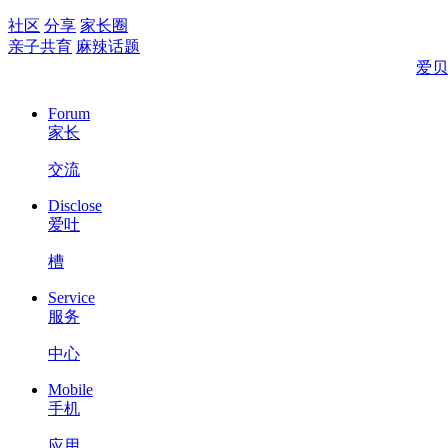
社区
分享
家长圈
亲子共育
麻辣话题
爱贝
Forum
家长
交流
Disclose
爱吐
槽
Service
服务
中心
Mobile
手机
应用