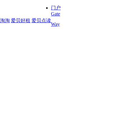
门户
Gate
淘淘
爱贝好租
爱贝点读
Way