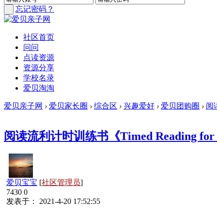
忘记密码？
社区首页
问问
点读资源
资源分享
学校名录
爱贝淘淘
爱贝亲子网
›
爱贝家长圈
›
综合区
›
兴趣爱好
›
爱贝团购圈
›
阅读
阅读流利计时训练书《Timed Reading for 
爱贝宝宝
[
社区管理员
]
7430
0
发表于： 2021-4-20 17:52:55