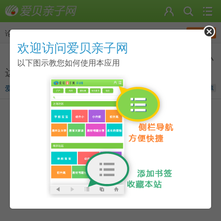
发帖
论坛
>
点读笔资源
欢迎访问爱贝亲子网
《牛津阅读树 Oxford Reading Tree》10-12级小
以下图示教您如何使用本应用
达人点读版团购
爱贝宝宝
发表于
2015-06-24 18:22
收藏