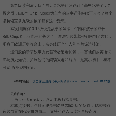
第九级读完后，孩子的英语水平已经达到了高中水平了，九
级之后，由Biff, Chip, Kipper为主角的故事还能继续下去么？每个
坚持读完前九级的孩子都有这个疑惑。
本次团购的10-12级便是故事的延续，伴随着孩子的成长，
Biff, Chip, Kipper也已经长大了，魔法钥匙带着他们回到了古代，
现身于欧洲历史舞台上，亲身经历当年人和事的惊涛骇浪。
迷幻般的章节故事诱发着读者追看长篇，丰富他们的英语词
汇与历史知识，扩展他们的阅读兴趣和能力，是高小初中儿童不
可多得的优秀读物。
2018年新团：
点击这里团购《牛津阅读树 Oxford Reading Tree》10-12级
团购明细：
，含两本教师指导书。
10+到12+一共有20本书
本套点读书，点封面即是书名贴205对应的位置，整本书的
音频放置在P2空白页面上，支持小达人点读笔直接点读。