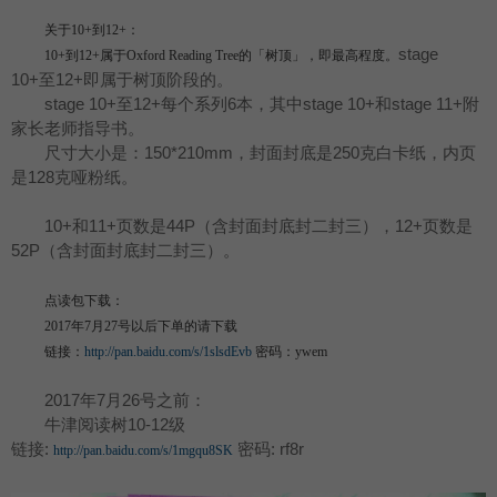
关于10+到12+：
stage
10+到12+属于Oxford Reading Tree的「树顶」，即最高程度。
10+至12+即属于树顶阶段的。
stage 10+至12+每个系列6本，其中stage 10+和stage 11+附
家长老师指导书。
尺寸大小是：150*210mm，封面封底是250克白卡纸，内页
是128克哑粉纸。
10+和11+页数是44P（含封面封底封二封三），12+页数是
52P（含封面封底封二封三）。
点读包下载：
2017年7月27号以后下单的请下载
链接：
http://pan.baidu.com/s/1slsdEvb
密码：ywem
2017年7月26号之前：
牛津阅读树10-12级
链接:
密码: rf8r
http://pan.baidu.com/s/1mgqu8SK