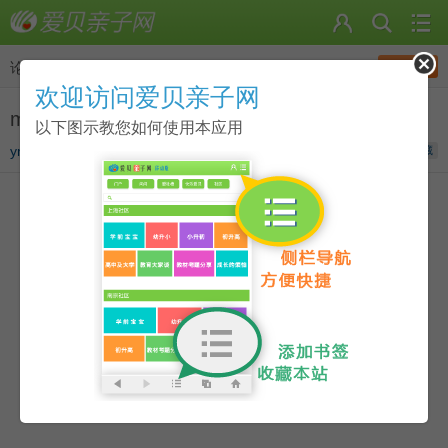
发帖
论坛
>
点读资源分享圈
欢迎访问爱贝亲子网
maisy_goes_on_holiday点读包_dab格式
以下图示教您如何使用本应用
ymj_07216
发表于
2020-05-07 17:49
收藏