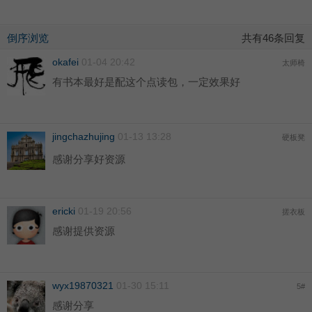
倒序浏览
共有46条回复
okafei
01-04 20:42
太师椅
有书本最好是配这个点读包，一定效果好
jingchazhujing
01-13 13:28
硬板凳
感谢分享好资源
ericki
01-19 20:56
搓衣板
感谢提供资源
wyx19870321
01-30 15:11
5
#
感谢分享