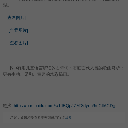
眼。
[查看图片]
[查看图片]
[查看图片]
书中有用儿童语言解读的古诗词；有画面代入感的歌曲赏析；
更有生动、柔和、童趣的水彩插画。
链接:
https://pan.baidu.com/s/14BQpJZ9T3dyon6mCtlACDg
游客，如果您要查看本帖隐藏内容请
回复