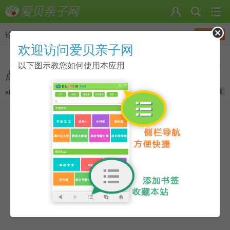
发帖
论坛
>
点读资源分享圈
欢迎访问爱贝亲子网
《教孩子唱学最美古诗词进阶版》小达人点读版
以下图示教您如何使用本应用
点读包下载
xiaohaozi100
发表于
2019-12-21 21:13
收藏