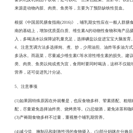
来源是动物内脏、
肉类
、鱼类等，主要为了预防
缺铁性贫血
。
根据《中国居民膳食指南(2016)》，哺乳期女性应在一般人群膳
南的基础上，增加优质蛋白质、维生素A的动物性食物和海产品
入，多喝汤水以保障泌乳量充足，选择碘盐以促进宝宝大脑发育
4、注意烹调方法多选择炖、煮、炒，少用油煎、油炸等多油方
多汤水。而蔬菜，尽量减少
维生素C
等水溶性维生素的损失。建
类、肉类、鱼类以炖或煮为宜，食用时要同时喝汤，这样不仅能
营养，还可促进乳汁分泌。
5、注意事项
(1)如果因特殊原因在外就餐是，也应食物多样、荤素搭配、粗细
配，尽量避免选择油炸类、烧烤类等。(2)忌烟酒，避免浓茶和咖
(3)产褥期食物多样不过量，重视整个哺乳期营养。
(4)减少盐、腌制品和刺激性强的食物摄入。(5)部分妈咪在分娩