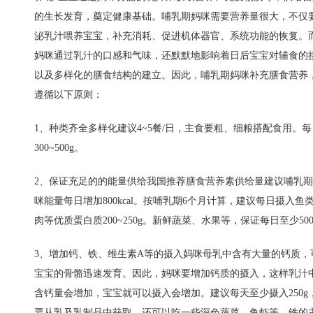
的生长发育，奠定健康基础。哺乳期妈咪需要营养量很大，不仅
泌乳汁喂养宝宝，补充消耗、促进机体器官、系统功能的恢复。
妈咪通过乳汁的口感和气味，还默默地影响着日后宝宝对辅食的
以及多样化的膳食结构的建立。因此，哺乳期妈咪补充膳食营养
遵循以下原则：
1、种类齐全多样化建议4~5餐/日，主食要粗、细粮搭配食用。每
300~500g。
2、保证充足的的能量供给我国推荐膳食营养素供给量建议哺乳
咪能量每日增加800kcal。按哺乳期6个月计算，建议每日摄入鱼
肉等优质蛋白质200~250g。新鲜蔬菜、水果等，保证每日至少500
3、增加钙、铁、
维生素A
等的摄入妈咪母乳中含有大量的钙质，
宝宝的骨骼迅速发育。因此，妈咪要增加钙质的摄入，这样乳汁
含钙量会增加，宝宝就可以摄入会增加。建议每天至少摄入250g
要从乳及乳制品中获取，还可以吃一些深色蔬菜、鱼虾等。铁的