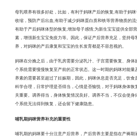
母乳喂养有很多好处，比如，有利于妈咪产后的恢复;有助于妈咪
收缩，预防
产后出血
;有助于减少妈咪
蛋白质
和铁等营养物质的流
有助于产后妈咪体型的恢复;增加母子感情;为新生宝宝提供全部
素，增强新生宝宝免疫力等。因此，保证产后营养充足，坚持母
养，对妈咪的产后康复和宝宝的生长发育都是不容忽视的。
妈咪在
分娩
之后，由于乳房需要分泌乳汁、子宫需要恢复、身体
个系统需要慢慢恢复至产前的正常状态。这一时期的妈咪对能量
养素的需要甚至超过了妊娠期，因此，妈咪休息是否充足，饮食
科学合理，日常护理是否得当，心情是否愉悦，对于妈咪身体恢
关重要。调养得当，身体恢复情况良好。调养不当，不仅会使身
个系统无法得到恢复，还会留下健康隐患。
哺乳期妈咪营养补充的重要性
哺乳期的妈咪要十分注意产后营养，产后营养主要是指在产褥期