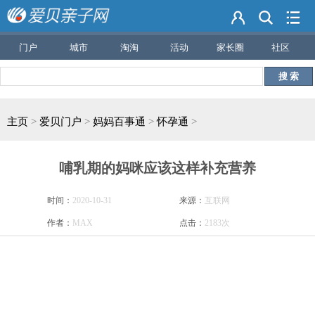
门户
城市
淘淘
活动
家长圈
社区
搜 索
主页
>
爱贝门户
>
妈妈百事通
>
怀孕通
>
哺乳期的妈咪应该这样补充营养
时间：
2020-10-31
来源：
互联网
作者：
MAX
点击：
2183次