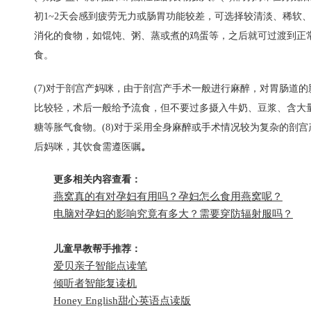
初1~2天会感到疲劳无力或肠胃功能较差，可选择较清淡、稀软
消化的食物，如馄饨、粥、蒸或煮的
鸡蛋
等，之后就可过渡到正
食。
(7)对于剖宫产妈咪，由于剖宫产手术一般进行麻醉，对胃肠道的
比较轻，术后一般给予流食，但不要过多摄入
牛奶
、豆浆、含大
糖等胀气食物。(8)对于采用全身麻醉或手术情况较为复杂的剖宫
后妈咪，其饮食需遵医嘱
。
更多相关内容查看：
燕窝真的有对孕妇有用吗？孕妇怎么食用燕窝呢？
电脑对孕妇的影响究竟有多大？需要穿防辐射服吗？
儿童早教帮手推荐：
爱贝亲子智能点读笔
倾听者智能复读机
Honey English甜心英语点读版