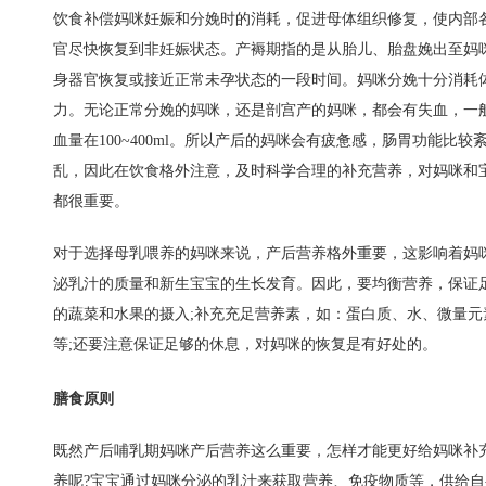
饮食补偿妈咪妊娠和分娩时的消耗，促进母体组织修复，使内部
官尽快恢复到非妊娠状态。产褥期指的是从胎儿、胎盘娩出至妈
身器官恢复或接近正常未孕状态的一段时间。妈咪分娩十分消耗
力。无论正常分娩的妈咪，还是剖宫产的妈咪，都会有失血，一
血量在100~400ml。所以产后的妈咪会有疲惫感，肠胃功能比较
乱，因此在饮食格外注意，及时科学合理的补充营养，对妈咪和
都很重要。
对于选择母乳喂养的妈咪来说，产后营养格外重要，这影响着妈
泌乳汁的质量和新生宝宝的生长发育。因此，要均衡营养，保证
的
蔬菜
和
水果
的摄入;补充充足营养素，如：蛋白质、水、
微量元
等;还要注意保证足够的休息，对妈咪的恢复是有好处的。
膳食原则
既然产后哺乳期妈咪产后营养这么重要，怎样才能更好给妈咪补
养呢?宝宝通过妈咪分泌的乳汁来获取营养、免疫物质等，供给自