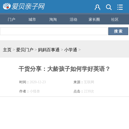
门户
城市
淘淘
活动
家长圈
社区
搜 索
主页
>
爱贝门户
>
妈妈百事通
>
小学通
>
干货分享：大龄孩子如何学好英语？
时间：
2020-12-23
来源：
互联网
作者：
小怪兽
点击：
2239次