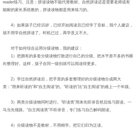
reader练习。注意：拼读读物不能代替教材。自然拼读还是需要老师或有
能耐的家长系统教的，拼读读物都是用来练习的。
4）如果孩子已经10岁，已经开始阅读且已经学了音标，我个人建议，
就不用学自然拼读了。时机已过，再学意义不大。
对于如何综合运用分级读物，我的建议：
1）把拥有的多套分级读物打散进行自己的分级。把水平差不多的书横
向整理好。这样，孩子在同一级别就可以阅读得更多。
2）学过自然拼读后，把手里的多套整理好的分级读物分成两大
类：“用来听读的”和“自主阅读”的。“听读的”比“自主阅读”的难上一个年级。
3）两类分级读物同时进行。“听读类”用来先听录音然后练习跟读。一
马当先领路。“自主阅读类”不听录音，专门练习自己解码朗读。
4）分级读物不是教材，不用精学。把它们归为泛读。