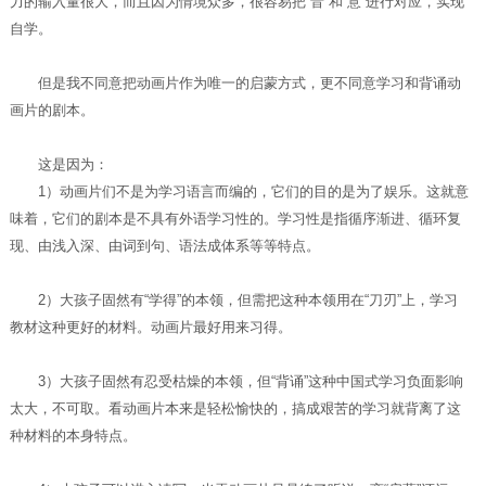
力的输入量很大，而且因为情境众多，很容易把“音”和“意”进行对应，实现
自学。
但是我不同意把动画片作为唯一的启蒙方式，更不同意学习和背诵动
画片的剧本。
这是因为：
1）动画片们不是为学习语言而编的，它们的目的是为了娱乐。这就意
味着，它们的剧本是不具有外语学习性的。学习性是指循序渐进、循环复
现、由浅入深、由词到句、语法成体系等等特点。
2）大孩子固然有“学得”的本领，但需把这种本领用在“刀刃”上，学习
教材这种更好的材料。动画片最好用来习得。
3）大孩子固然有忍受枯燥的本领，但“背诵”这种中国式学习负面影响
太大，不可取。看动画片本来是轻松愉快的，搞成艰苦的学习就背离了这
种材料的本身特点。