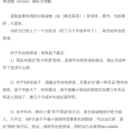
类读物（fiction）做听力理解。
选取故事性强的分级读物（如《典范英语》）听录音，看书。当故事
听，只是听。
当听力已经上了一个台阶后（听了几个月或半年了），再开始学自然
拼读。
对于学自然拼读，我有如下建议：
1）我反对跳过“听力积累”阶段，直接学自然拼读的做法。我认为这样
学了也没什么用。
2）对于8岁的孩子，我建议学自然拼读，尽量走先“磨一阵耳朵”再学的
路线。孩子年龄大了，时间紧迫，就不能像小孩似的踏踏实实磨三年耳朵
再进入阅读了。磨几个月或半年就赶紧学吧。
3）在半年内，模仿小童“亲子阅读”的方法，拿分级读物进行听力输
入。只不过，8岁大孩子不像小孩那样需要家长的朗读，可以自己听，家
长“陪听”就可以。然后，报班学自然拼读，同时自己在家用decodable