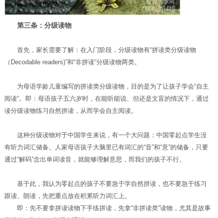
第三条：分级读物
首先，家长需要了解：在入门阶段，分级读物有“拼读类分级读物
（Decodable readers)”和“非拼读”分级读物两类。
为母语学龄儿童编写的拼读类分级读物，目的是为了让孩子学会“自主
阅读”。即：母语孩子五六岁时，在能听能说、但还是文盲的情况下，通过
读分级读物练习自然拼读，从而学会自主阅读。
这种分级读物对于中国学生来说，有一个大问题：中国零起点学生没
有听力词汇储备。人家母语孩子大脑里已有词汇的“音”和“意”的储备，只要
通过“解码”念出单词读音，就能够理解意思，而我们的孩子不行。
基于此，我认为零起点的孩子不要急于学自然拼读，也不要急于练习
跟读、朗读，先把重点放在积累听力词汇上。
即：先不要拿拼读读物下手练拼读，先拿“非拼读类”读物，尤其是故事