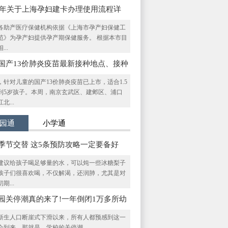
20年关于上海孕妇建卡办理使用流程详
各助产医疗保健机构依据《上海市孕产妇保健工
范》为孕产妇提供孕产期保健服务。 根据本市目
...
国产13价肺炎疫苗最新接种地点、接种
、相关问题一览
，针对儿童的国产13价肺炎疫苗已上市，适合1.5
到5岁孩子。本周，南京玄武区、建邺区、浦口
北...
园通
小学通
季节交替 这5条预防攻略一定要备好
建议给孩子喝足够量的水，可以炖一些冰糖梨子
孩子们很喜欢喝，不仅解渴，还润肺，尤其是对
期...
园关停潮真的来了!一年倒闭1万多所幼
!
新生人口断崖式下滑以来，所有人都预感到这一
会到来。那就是，学校的关停潮。...