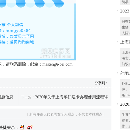
简易..
20
及办
拥有
生签
人陪读
上海
上海
海市
系删除，邮箱：master@i-bei.com
前双方
外地
分享到：
外地
件：
条18-
问题信息
2020年关于上海孕妇建卡办理使用流程详
下一篇：
20
程看
[ 所有评论仅代表网友个人观点，不代表本站观点 ]
生育
解！
资啦
作，这
快捷登录：