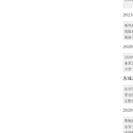
20
议家
每年
危险
视孩子
20
入学
20
备受
小学？
东城
投用
在示
育治
让数据
20
审工
尊敬
会关
保我校