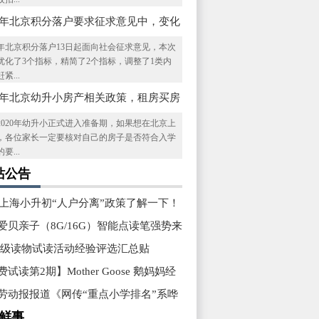
20年北京积分落户要求征求意见中，变化
些
20年北京积分落户13日起面向社会征求意见，本次
优化了3个指标，精简了2个指标，调整了1类内
紧...
20年北京幼升小房产相关政策，租房买房
了解
2020年幼升小正式进入准备期，如果想在北京上
，各位家长一定要核对自己的房子是否符合入学
要...
站公告
19上海小升初“人户分离”政策了解一下！
爱贝亲子（8G/16G）智能点读笔强势来
z分级读物试读活动经验评选汇总贴
试读第2期】Mother Goose 鹅妈妈经
劳动报报道《网传“重点小学排名”系哗
鲜事