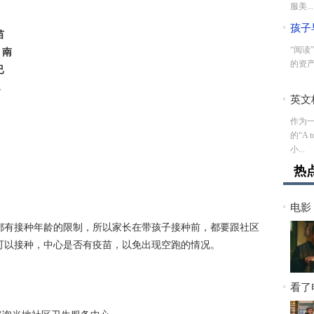
服美...
孩子
苗
这篇
“阅读
，南
的资产.
已
，
英文桥
作为
。
的“A
小...
热
电影
你的
，都有接种年龄的限制，所以家长在带孩子接种前，都要跟社区
可以接种，中心是否有疫苗，以免出现空跑的情况。
看了
子伤