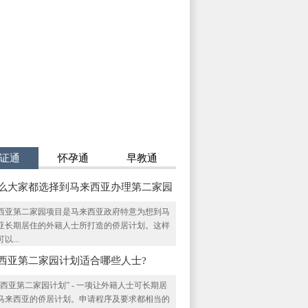
证通
怀孕通
早教通
么大家都选择到马来西亚办理第二家园
？
西亚第二家园项目是马来西亚政府特意为想到马
亚长期居住的外籍人士所打造的侨居计划。这样
以...
西亚第二家园计划适合哪些人士?
来西亚第二家园计划” - 一项让外籍人士可长期居
马来西亚的侨居计划。申请程序及要求都相当的