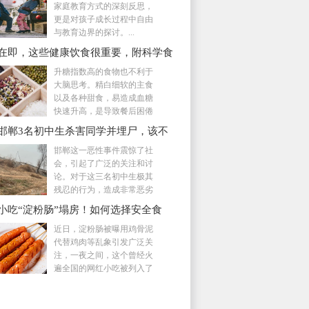
家庭教育方式的深刻反思，
更是对孩子成长过程中自由
与教育边界的探讨。...
在即，这些健康饮食很重要，附科学食
升糖指数高的食物也不利于
大脑思考。精白细软的主食
以及各种甜食，易造成血糖
快速升高，是导致餐后困倦
状态...
邯郸3名初中生杀害同学并埋尸，该不
死刑？
邯郸这一恶性事件震惊了社
会，引起了广泛的关注和讨
论。对于这三名初中生极其
残忍的行为，造成非常恶劣
的社...
小吃“淀粉肠”塌房！如何选择安全食
近日，淀粉肠被曝用鸡骨泥
代替鸡肉等乱象引发广泛关
注，一夜之间，这个曾经火
遍全国的网红小吃被列入了
消...