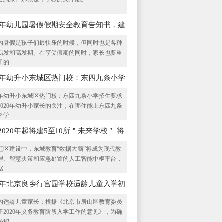
23年幼儿园暑假假期安全教育告知书，建
长必看
的暑假是孩子们最快乐的时候，但同时也是各种
易发和高发期。在享受假期的同时，家长也要重
的...
20年幼升小东城区热门校：东四九条小学
指南
20年幼升小东城区热门校：东四九条小学招生要求
2020年幼升小家长的关注，在哪住能上东四九条
学...
2020年起将建5至10所＂未来学校＂ 将
范区建设中，东城教育“数据大脑”将成为现代教
理、智慧决策和应急处置的人工智能中枢平台，
...
20年北京良乡行宫园学校适龄儿童入学初
作通告
的适龄儿童家长：根据《北京市房山区教育委员
于2020年义务教育阶段入学工作的意见》，为确
招...