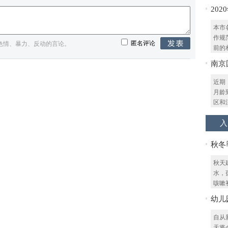
20
解！
本市
作规
匿名评论
色情、暴力、反动的言论。
前的相
南京
价格
近期
月龄
区和江
入
秋冬
秋天
水，
咳嗽初
幼儿
儿园
自从
天将