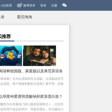
QQ登录
微博登录
登录
注册
名录
爱贝淘淘
贝推荐
阅读树校园版、家庭版以及典范英语各
区别分析
津阅读树》分为点读版和非点读版。点读版就是可
用点读笔，每个商家的配的点读笔厂家不同，在购
么明星钟爱透明质酸钠和胶原蛋白肽？
质酸作为今年最热门的口服美容原料之一，已经开
量的应用于食品饮料中。而胶原蛋白，作为爆款口