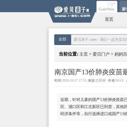
门户
Gate
Way
家
首页
全部
当前位置:
>
>
主页
爱贝门户
妈妈
南京国产13价肺炎疫苗
一览
时间:
2020-10-27 17:53
来源:
互联网
作者:
MAX
近期，针对儿童的国产13价肺炎疫苗已
区、浦口区和江北新区已到货，其他
经济条件等，自行选择进口或国产13价