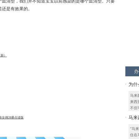
多个血清型，我们并不知道宝宝以前感染的是哪个血清型。只要
苗还是有效果的。
更新）
办
为什
计划
马来
来西
不但可
马来
ia糊涂女佣28册点读版
“马
住在