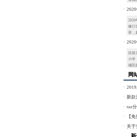
20
有这
20
修订
容，赶
20
均需
目前
小学
城区的
网
20
新款
袭！
ra
【免费
典童
关于
众
新