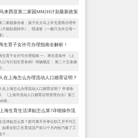
.
23马来西亚第二家园MM2H计划最新政策
理流程
第二家园身份者，孩子在大马上学无需再办理学
（不能轻易转学）、陪读签（一般只允许父母一
）...
再生育子女许可办理指南全解析！
再生育子女许可办理指南 一、再生育条件 《上
人口与计划生育条例》明确规定： 第二十五条婚
...
人在上海怎么办理流动人口婚育证明？
人在上海怎么办理流动人口婚育证明？ 申请条
 1、《上海市流动人口婚育证明管理办法》第三
49周...
20上海生育生活津贴怎么算?详细操作流
这里！
生活津贴怎么算？那可离不开单位职工月平均工
。如果女职工生育或流产前12个月内恰巧换了工
个...