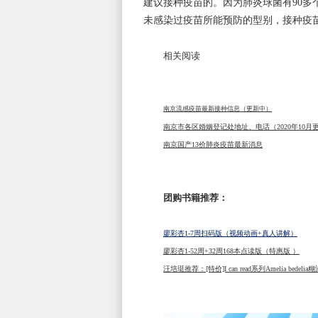
建议接种疫苗的。因为肺炎球菌有90
未感染过疫苗所能预防的型别，接种疫
相关阅读
南京流感疫苗最新接种信息（更新中）
南京市各区婚姻登记处地址、电话（2020年10月
南京国产13价肺炎疫苗最新消息
团购书籍推荐：
廖彩杏1-7周扫码版（视频动画+真人讲解）
廖彩杏1-52周+32周168本点读版（特惠版 ）
汪培珽推荐：[特价]I can read系列Amelia bedel