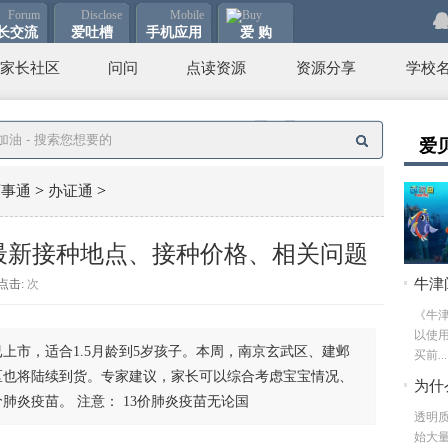
Forum
Disclose
Mobile
Buy
长
交流
爱吐
槽
手机
应用
爱 购
家长社区
问问
点读资源
资源分享
学校
爱
>
>
百事通
办证通
最新接种地点、接种价格、相关问题
牛津
点击:
次
版本
《牛
以使
上市，适合1.5月龄到5岁孩子。本周，南京玄武区、建邺
买前...
区也将陆续到货。专家建议，家长可以综合考虑宝宝情况、
为什
肺炎疫苗。 注意： 13价肺炎疫苗无论国
透明
始大