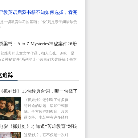
早教英语启蒙书籍不知如何选择，看完
你就全懂了
”是一切教育学习的基础；“爱”则是亲子间最珍贵
..
梁书：A to Z Mysteries神秘案件26册
一部经典的儿童文学作品，扣人心弦、趣味十足
 to Z 神秘案件”系列能让小读者们大饱眼福！每本
点追踪
《抓娃娃》15句经典台词，哪一句戳了
心？
《抓娃娃》还创造了许多值
得讨论的话题，诸如中式惊
悚、全方位控制教育、没苦
硬吃等。电影中有许多经典
的台...
电影《抓娃娃》才知道“苦难教育”对孩
害有多深
这部影片，它不仅是一次对