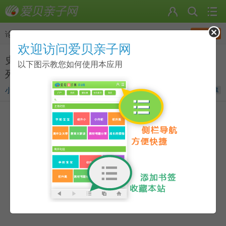
发帖
论坛
>
Reading a-z（RAZ）
欢迎访问爱贝亲子网
史上最全！美国分级读物Reading A-Z（RAZ)系
以下图示教您如何使用本应用
列AA-Z2级全套MP3音频资料合集分享
小混球
发表于
2020-10-15 18:10
收藏