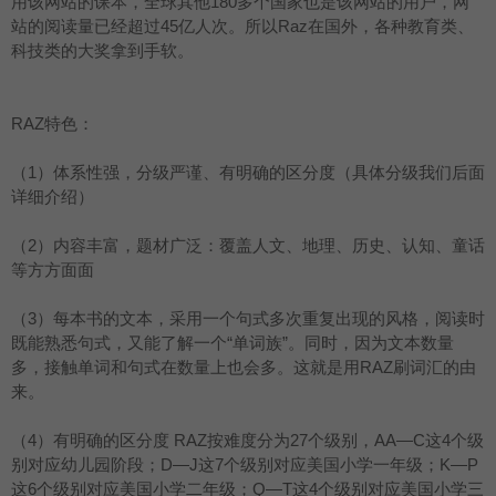
用该网站的课本，全球其他180多个国家也是该网站的用户，网
站的阅读量已经超过45亿人次。所以Raz在国外，各种教育类、
科技类的大奖拿到手软。
RAZ特色：
（1）体系性强，分级严谨、有明确的区分度（具体分级我们后面
详细介绍）
（2）内容丰富，题材广泛：覆盖人文、地理、历史、认知、童话
等方方面面
（3）每本书的文本，采用一个句式多次重复出现的风格，阅读时
既能熟悉句式，又能了解一个“单词族”。同时，因为文本数量
多，接触单词和句式在数量上也会多。这就是用RAZ刷词汇的由
来。
（4）有明确的区分度 RAZ按难度分为27个级别，AA—C这4个级
别对应幼儿园阶段；D—J这7个级别对应美国小学一年级；K—P
这6个级别对应美国小学二年级；Q—T这4个级别对应美国小学三