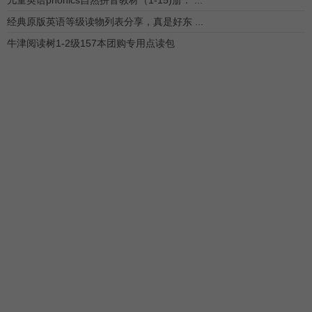
儿童英语phonics自然拼音教材（1-15)册： ...
经典原版英语等级读物列表分享，真是好东 ...
牛津阅读树1-2级157本团购专用点读包