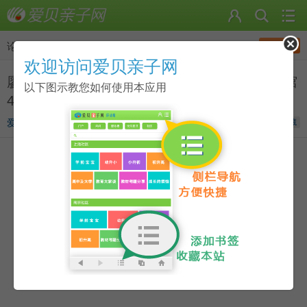
发帖
论坛
>
点读笔资源
欢迎访问爱贝亲子网
廖彩杏推荐书单之Nutshell Library 坚果壳图书馆
以下图示教您如何使用本应用
4本团购说明附音频视频下载
爱贝宝宝
发表于
2016-08-02 19:39
收藏