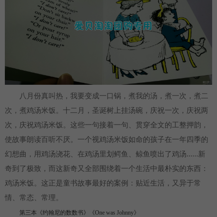
八月份真叫热，我要变成一口锅，煮我的汤，煮一次，煮二
次，煮鸡汤米饭。十二月，圣诞树上挂汤碗，庆祝一次，庆祝两
次，庆祝鸡汤米饭。这些一句接着一句、贯穿全文的工整押韵，
使故事朗读百听不厌。一个视鸡汤米饭如命的孩子在一年四季的
幻想曲，用鸡汤浇花、在鸡汤里划鳄鱼、鲸鱼喷出了鸡汤......新
奇到了极致，而这新奇又全部围绕着一个生活中最朴实的东西：
鸡汤米饭。这正是童书故事最好的案例：贴近生活，又异于常
情、常态、常理。
第三本《约翰尼的数数书》《One was Johnny》