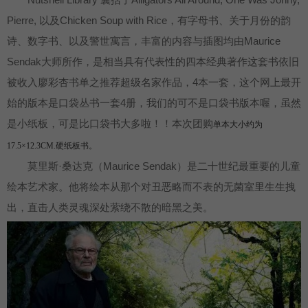
Pierre, 以及Chicken Soup with Rice，有字母书、关于月份的韵
诗、数字书、以及警世寓言，丰富的内容与插图均由Maurice
Sendak大师所作，是相当具有代表性的四本经典著作这套书依旧
被收入廖彩杏书单之推荐超级名家作品，4本一套，这个网上最开
始的版本是口袋丛书一套4册，我们的可不是口袋书版本喔，虽然
是小纸板，可是比口袋书大多啦！！本次团购
单本大小约为
17.5×12.3CM.硬纸板书。
莫里斯·桑达克（Maurice Sendak）是二十世纪最重要的儿童
绘本艺术家。他将绘本从那个对丑恶略而不表的无菌室里生生拽
出，直击人类灵魂深处萦绕不散的暗黑之美。