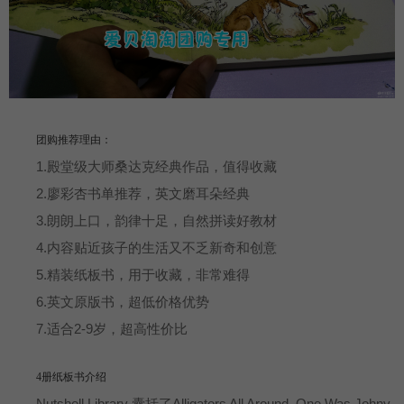
团购推荐理由：
1.殿堂级大师桑达克经典作品，值得收藏
2.廖彩杏书单推荐，英文磨耳朵经典
3.朗朗上口，韵律十足，自然拼读好教材
4.内容贴近孩子的生活又不乏新奇和创意
5.精装纸板书，用于收藏，非常难得
6.英文原版书，超低价格优势
7.适合2-9岁，超高性价比
4册纸板书介绍
Nutshell Library 囊括了Alligators All Around, One Was Johny,