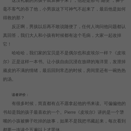
这没礼貌的男孩子就算狮子来了，他还是那句“随便”，狮子
毫不客气的吞了他，小男孩这下可神气不起来了，最后他是如何
得救的那？
反正啊，男孩以后再不敢说随便了，任何人询问他问题都认
真回答，我们大人和小孩有时候都有这个毛病，大家一起改掉
它！
哈哈哈，我们家的宝贝是不是偶尔也和皮埃尔一样？《皮埃
尔》正是这样一本书。让小孩自由沉浸在放肆的海洋里，发泄掉
顽皮的不满的情绪，最后回到常态的时候，房间里还有一碗热热
的汤。
读者评价：
有很多时候，简直都有点不愿拿起他的书来读。可偏偏他的
书却是我的孩子最喜欢的一个。Pierre《皮埃尔》讲的是一个犟
嘴的小孩被狮子吃掉的故事，如果不是我把书藏起来，每次看到
都要一连读个五遍以上才罢休。