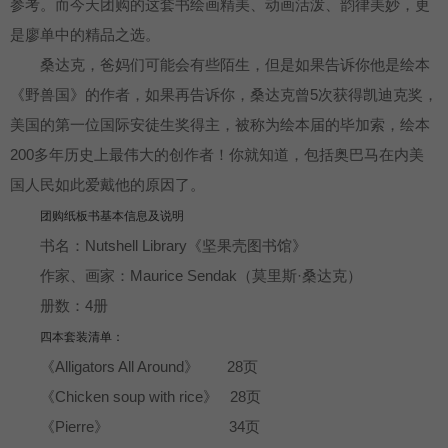
参考。而今天团购的这套书绘画精美、动画活泼、韵律美妙，更
是廖单中的精品之选。
桑达克，爸妈们可能会有些陌生，但是如果告诉你他是绘本
《野兽国》的作者，如果再告诉你，桑达克曾5次获得凯迪克奖，
美国的第一位国际安徒生奖得主，被称为绘本届的毕加索，绘本
200多年历史上最伟大的创作者！你就知道，包括奥巴马在内美
国人民如此爱戴他的原因了。
团购纸板书基本信息及说明
书名：Nutshell Library《坚果壳图书馆》
作家、画家：Maurice Sendak（莫里斯·桑达克）
册数：4册
四本套装清单：
《Alligators All Around》 28页
《Chicken soup with rice》 28页
《Pierre》 34页