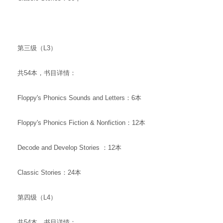
第三级（L3）
共54本，书目详情：
Floppy's Phonics Sounds and Letters：6本
Floppy's Phonics Fiction & Nonfiction：12本
Decode and Develop Stories ：12本
Classic Stories：24本
第四级（L4）
共54本，书目详情：