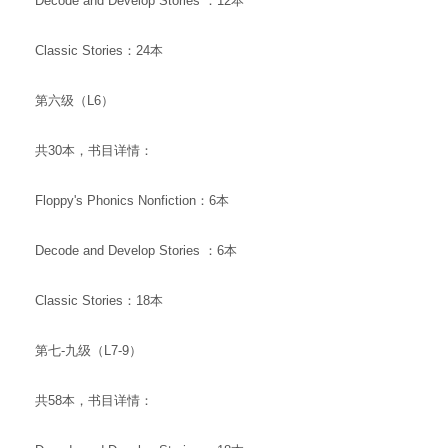
Decode and Develop Stories ：12本
Classic Stories：24本
第六级（L6）
共30本，书目详情：
Floppy's Phonics Nonfiction：6本
Decode and Develop Stories ：6本
Classic Stories：18本
第七-九级（L7-9）
共58本，书目详情：