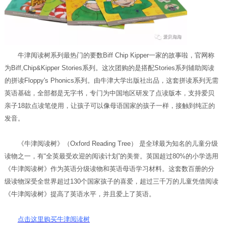
牛津阅读树系列最热门的要数Biff Chip Kipper一家的故事啦，官网称
为Biff,Chip&Kipper Stories系列。这次团购的是搭配Stories系列辅助阅读
的拼读Floppy's Phonics系列。由牛津大学出版社出品，这套拼读系列无需
英语基础，全部都是无字书，专门为中国地区研发了点读版本，支持爱贝
亲子18款点读笔使用，让孩子可以像母语国家的孩子一样，接触到纯正的
发音。
《牛津阅读树》（Oxford Reading Tree） 是全球最为知名的儿童分级
读物之一，有“全英最受欢迎的阅读计划”的美誉。英国超过80%的小学选用
《牛津阅读树》作为英语分级读物和英语母语学习材料。这套数百册的分
级读物深受全世界超过130个国家孩子的喜爱，超过三千万的儿童凭借阅读
《牛津阅读树》提高了英语水平，并且爱上了英语。
点击这里购买牛津阅读树