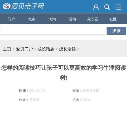
门户
城市
淘淘
活动
家长圈
社区
搜 索
主页
>
爱贝门户
>
成长话题
>
成长话题
>
怎样的阅读技巧让孩子可以更高效的学习牛津阅读
树!
时间：
2021-04-25
来源：
爱贝亲子网
作者：
月野猫
点击：
549次