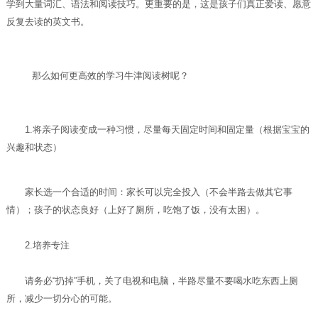
学到大量词汇、语法和阅读技巧。更重要的是，这是孩子们真正爱读、愿意
反复去读的英文书。
那么如何更高效的学习牛津阅读树呢？
1.将亲子阅读变成一种习惯，尽量每天固定时间和固定量（根据宝宝的
兴趣和状态）
家长选一个合适的时间：家长可以完全投入（不会半路去做其它事
情）；孩子的状态良好（上好了厕所，吃饱了饭，没有太困）。
2.培养专注
请务必“扔掉”手机，关了电视和电脑，半路尽量不要喝水吃东西上厕
所，减少一切分心的可能。