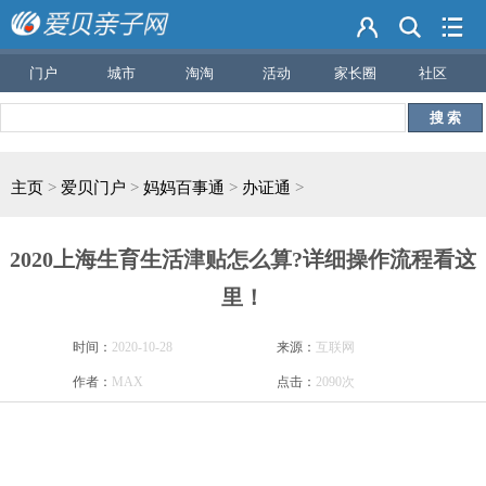
门户
城市
淘淘
活动
家长圈
社区
搜 索
主页
>
爱贝门户
>
妈妈百事通
>
办证通
>
2020上海生育生活津贴怎么算?详细操作流程看这
里！
时间：
2020-10-28
来源：
互联网
作者：
MAX
点击：
2090次