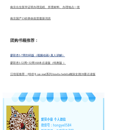
南京出生医学证明办理流程、所需材料、办理地点一览
南京国产13价肺炎疫苗最新消息
团购书籍推荐：
廖彩杏1-7周扫码版（视频动画+真人讲解）
廖彩杏1-52周+32周168本点读版（特惠版 ）
汪培珽推荐：[特价]I can read系列Amelia bedelia糊涂女佣28册点读版