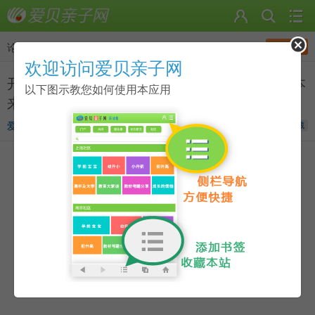
发帖
论坛
>
点读笔资源
欢迎访问爱贝亲子网
开团|有趣的《有声世界经典故事大王》点读绘本
以下图示教您如何使用本应用
来了，附点读包下载
爱贝宝宝
发表于
2018-06-29 14:04
收藏