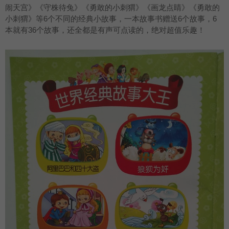
闹天宫》《守株待兔》《勇敢的小刺猬》《画龙点睛》《勇敢的
小刺猬》等6个不同的经典小故事，一本故事书赠送6个故事，6
本就有36个故事，还全都是有声可点读的，绝对超值乐趣！