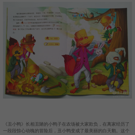
《丑小鸭》长相丑陋的小鸭子在农场被大家欺负，在离家经历了
一段段惊心动魄的冒险后，丑小鸭变成了最美丽的白天鹅。这个