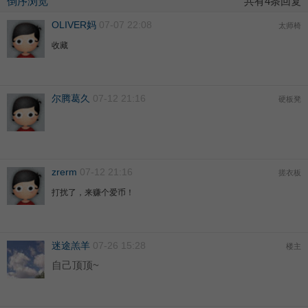
倒序浏览
共有4条回复
OLIVER妈
07-07 22:08
太师椅
收藏
尔腾葛久
07-12 21:16
硬板凳
zrerm
07-12 21:16
搓衣板
打扰了，来赚个爱币！
迷途羔羊
07-26 15:28
楼主
自己顶顶~