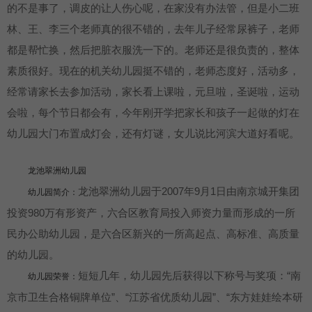
的不是事了，调皮的让人伤心呢，在家没有办法管，但是小二班
林、王、李三个老师真的很不错的，去年儿子经常尿裤子，老师
都是帮忙换，然后把脏衣服洗一下的。老师还是很负责的，整体
素质很好。现在的机关幼儿园挺不错的，老师态度好，活动多，
经常请家长去参加活动，家长看上课啦，元旦啦，圣诞啦，运动
会啦，每个节日都会有，今年刚开学把家长和孩子一起做的灯在
幼儿园大门布置成灯会，还有灯谜，女儿说比河滨大道好看呢。
龙池翠洲幼儿园
龙池翠洲幼儿园于2007年9月1日由南京城开集团
幼儿园简介：
投资980万有形资产，六合区教育局投入师资力量而形成的一所
民办公助幼儿园，是六合区新兴的一所高起点、高标准、高质量
的幼儿园。
短短几年，幼儿园先后获得以下称号与奖项：“南
幼儿园荣誉：
京市卫生合格铜牌单位”、“江苏省优质幼儿园”、“东方娃娃绘本研