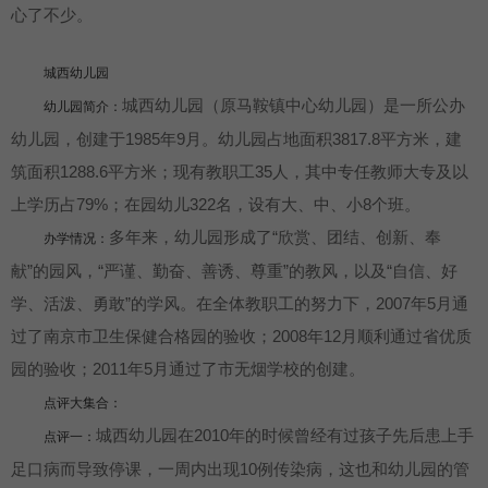
心了不少。
城西幼儿园
城西幼儿园（原马鞍镇中心幼儿园）是一所公办
幼儿园简介：
幼儿园，创建于1985年9月。幼儿园占地面积3817.8平方米，建
筑面积1288.6平方米；现有教职工35人，其中专任教师大专及以
上学历占79%；在园幼儿322名，设有大、中、小8个班。
多年来，幼儿园形成了“欣赏、团结、创新、奉
办学情况：
献”的园风，“严谨、勤奋、善诱、尊重”的教风，以及“自信、好
学、活泼、勇敢”的学风。在全体教职工的努力下，2007年5月通
过了南京市卫生保健合格园的验收；2008年12月顺利通过省优质
园的验收；2011年5月通过了市无烟学校的创建。
点评大集合：
城西幼儿园在2010年的时候曾经有过孩子先后患上手
点评一：
足口病而导致停课，一周内出现10例传染病，这也和幼儿园的管