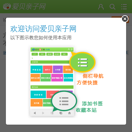
发帖
论坛
>
幼儿园（幼升小）
欢迎访问爱贝亲子网
六合区比较好的幼儿园介绍及家长点评集合贴，
以下图示教您如何使用本应用
不断更新中.....(7月26日更新)
迷途羔羊
发表于
2013-06-13 10:14
收藏