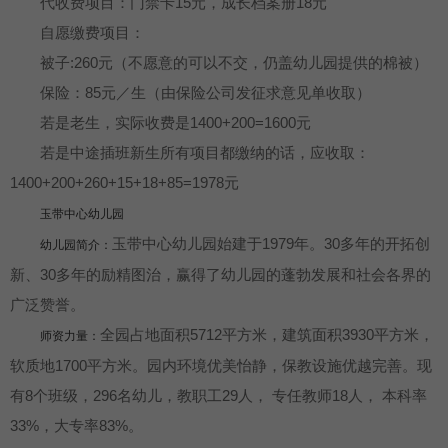
代收费项目：门禁卡15元，成长档案册18元
自愿缴费项目：
被子:260元（不愿意的可以不交，仍盖幼儿园提供的棉被）
保险：85元／生（由保险公司发征求意见单收取）
若是老生，实际收费是1400+200=1600元
若是中途插班新生所有项目都缴纳的话，应收取：
1400+200+260+15+18+85=1978元
玉带中心幼儿园
玉带中心幼儿园始建于1979年。30多年的开拓创
幼儿园简介：
新、30多年的励精图治，赢得了幼儿园的蓬勃发展和社会各界的
广泛赞誉。
全园占地面积5712平方米，建筑面积3930平方米，
师资力量：
软质地1700平方米。园内环境优美怡静，保教设施优越完善。现
有8个班级，296名幼儿，教职工29人， 专任教师18人， 本科率
33%，大专率83%。