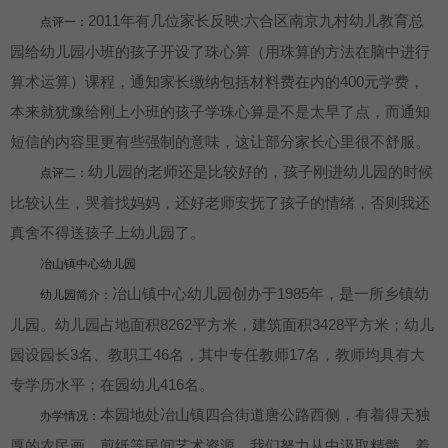
2011年有几位家长反映:六合区南京九村幼儿教育总
点评一：
园给幼儿园小班的孩子开设了珠心算（用珠算的方法在脑中进行
算术运算）课程，通知家长缴纳包括材料费在内的400元学费，
本来就犹豫给刚上小班的孩子学珠心算是不是太早了点，而通知
短信的内容里更有些强制的意味，这让部分家长心里很不舒服。
幼儿园的老师还是比较好的，孩子刚进幼儿园的时候
点评二：
比较认生，哭着找妈妈，还好老师安抚了孩子的情绪，否则我还
真舍不得送孩子上幼儿园了。
冶山镇中心幼儿园
冶山镇中心幼儿园创办于1985年，是一所乡镇幼
幼儿园简介：
儿园。幼儿园占地面积8262平方米，建筑面积3428平方米；幼儿
园设园长3名、教职工46名，其中专任教师17名，教师均具有大
专学历水平；在园幼儿416名。
本园地处冶山镇四合街道唐公路西侧，有着得天独
办学情况：
厚的农民画、剪纸等民间艺术资源，我们努力从中汲取精髓，着