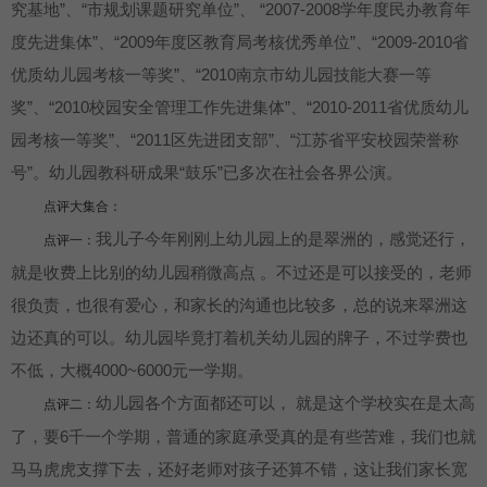
究基地”、“市规划课题研究单位”、 “2007-2008学年度民办教育年
度先进集体”、“2009年度区教育局考核优秀单位”、“2009-2010省
优质幼儿园考核一等奖”、“2010南京市幼儿园技能大赛一等
奖”、“2010校园安全管理工作先进集体”、“2010-2011省优质幼儿
园考核一等奖”、“2011区先进团支部”、“江苏省平安校园荣誉称
号”。幼儿园教科研成果“鼓乐”已多次在社会各界公演。
点评大集合：
我儿子今年刚刚上幼儿园上的是翠洲的，感觉还行，
点评一：
就是收费上比别的幼儿园稍微高点 。不过还是可以接受的，老师
很负责，也很有爱心，和家长的沟通也比较多，总的说来翠洲这
边还真的可以。幼儿园毕竟打着机关幼儿园的牌子，不过学费也
不低，大概4000~6000元一学期。
幼儿园各个方面都还可以， 就是这个学校实在是太高
点评二：
了，要6千一个学期，普通的家庭承受真的是有些苦难，我们也就
马马虎虎支撑下去，还好老师对孩子还算不错，这让我们家长宽