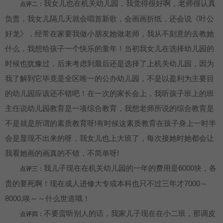
我女儿也在机关幼儿园，我觉得很好啊，老师很认真
点评二：
负责，我女儿隔几天就会唱首新歌，会画画折纸，还会说《叶公
好龙》，经常在家要我做小朋友她做老师，我从不刻意的去教她
什么，我想给孩子一个快乐的童年！当初我女儿在选择幼儿园的
时候也犹豫过，后来考虑到最后还是选择了上机关幼儿园，因为
我了解到它毕竟是全区唯一的公办幼儿园，不是以盈利为主要目
的幼儿园应该还不错吧！在一次的家长会上，我听孩子班上的班
主任说幼儿园教育是一项综合教育，我想老师所说的综合教育是
不是就是所谓的素质教育呀!有时候这素质教育在孩子身上一时半
会是显现不出来的呀，我女儿也上大班了，每次接她时她都会让
我看她画的画真的不错，不简单呀!
我儿子现在在机关幼儿园的一年的费用是6000块，各
点评三：
贵的要死啊！现在成人进修大专或本科也只不过三年才7000～
8000,唉～～什么世道哦！
不要蛮听别人的话，我家儿子现在在小二班，那调皮
点评四：