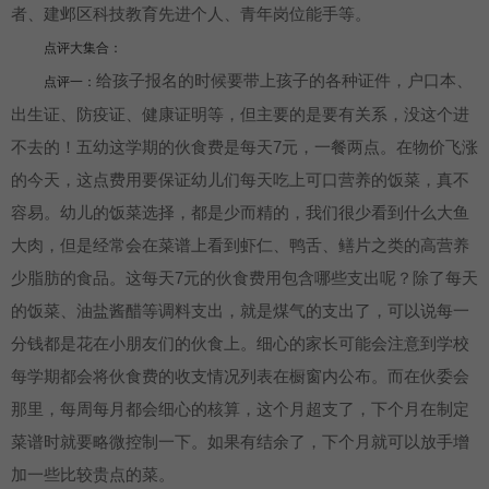
者、建邺区科技教育先进个人、青年岗位能手等。
点评大集合：
给孩子报名的时候要带上孩子的各种证件，户口本、
点评一：
出生证、防疫证、健康证明等，但主要的是要有关系，没这个进
不去的！五幼这学期的伙食费是每天7元，一餐两点。在物价飞涨
的今天，这点费用要保证幼儿们每天吃上可口营养的饭菜，真不
容易。幼儿的饭菜选择，都是少而精的，我们很少看到什么大鱼
大肉，但是经常会在菜谱上看到虾仁、鸭舌、鳝片之类的高营养
少脂肪的食品。这每天7元的伙食费用包含哪些支出呢？除了每天
的饭菜、油盐酱醋等调料支出，就是煤气的支出了，可以说每一
分钱都是花在小朋友们的伙食上。细心的家长可能会注意到学校
每学期都会将伙食费的收支情况列表在橱窗内公布。而在伙委会
那里，每周每月都会细心的核算，这个月超支了，下个月在制定
菜谱时就要略微控制一下。如果有结余了，下个月就可以放手增
加一些比较贵点的菜。