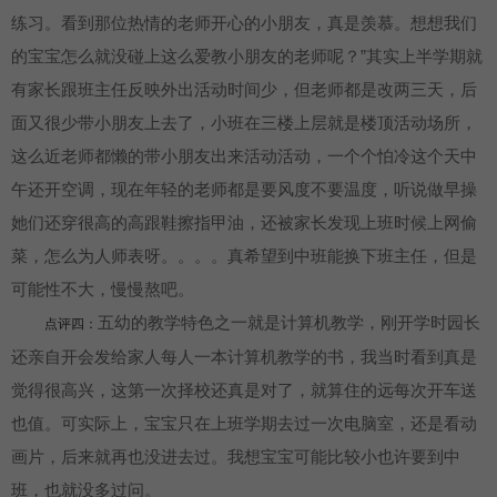
练习。看到那位热情的老师开心的小朋友，真是羡慕。想想我们
的宝宝怎么就没碰上这么爱教小朋友的老师呢？”其实上半学期就
有家长跟班主任反映外出活动时间少，但老师都是改两三天，后
面又很少带小朋友上去了，小班在三楼上层就是楼顶活动场所，
这么近老师都懒的带小朋友出来活动活动，一个个怕冷这个天中
午还开空调，现在年轻的老师都是要风度不要温度，听说做早操
她们还穿很高的高跟鞋擦指甲油，还被家长发现上班时候上网偷
菜，怎么为人师表呀。。。。真希望到中班能换下班主任，但是
可能性不大，慢慢熬吧。
五幼的教学特色之一就是计算机教学，刚开学时园长
点评四：
还亲自开会发给家人每人一本计算机教学的书，我当时看到真是
觉得很高兴，这第一次择校还真是对了，就算住的远每次开车送
也值。可实际上，宝宝只在上班学期去过一次电脑室，还是看动
画片，后来就再也没进去过。我想宝宝可能比较小也许要到中
班，也就没多过问。