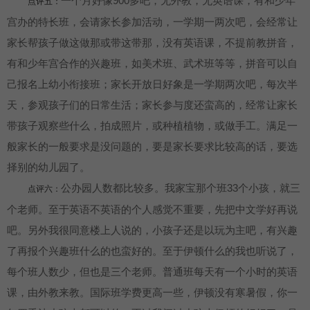
一个月好像900多吧，无外教，无英语课，有和少年
点评五：
宫办的特长班，会请家长参加活动，一学期一两次吧，会经常让
家长帮孩子做这做那或带这带那，没有英语课，不提前教拼音，
有和少年宫合作的兴趣班，如美术班、武术班等等，拼音可以自
己报名上幼小衔接班；家长开放日好象是一学期两次吧，每次半
天，参观孩子们的日常生活；家长参与度还蛮高的，经常让家长
带孩子观察些什么，拍成照片，或种植植物，或做手工。满足一
般家长的一般要求是没问题的，要是家长要求比较高的话，要选
择别的幼儿园了。
公办园人数都比较多。我家宝那个班33个小孩，就三
点评六：
个老师。至于英语不英语的个人感觉不重要，先把中文学好再说
吧。另外我很同意楼上人说的，小孩子还是以玩为主吧，有兴趣
了再报个兴趣班什么的也蛮好的。至于伊顿什么的我也听说了，
每个班人数少，但也是三个老师。普通班每天有一个小时的英语
课，由外教来教。国际班学费更高一些，伊顿没有寒暑假，你一