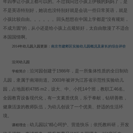
年四季让小孩上都可以的。不过我问过小孩上伊顿的妈妈了，是
不是英语特别好，她说也没特别好就是会说一些日常英语，就是
小孩比较自由。。。。。。回头想想在中国上学都是“没有规矩，
不成方圆”的，从小还是给小孩上点规矩好，太自由散漫了不适合
本国国情啊。
2014年幼儿园入园更新：
南京市建邺区实验幼儿园概况及家长的综合评价
沿河幼儿园
沿河园创建于1986年，是一所集体性质的全日制幼
学校简介：
儿园，隶属于南湖街道。2003年被评为江苏省示范性实验幼儿
园，占地面积4785 m2，设大、中、小托14个班，教职工46名。
全园教育设备现代化，有一支素质优良，乐于奉献，钻研善教，
健康活泼的教师队伍，为幼儿创设了一个优美、舒适的生活环
境。
幼儿园以“精心呵护、营造快乐；依托教科研，开发
课程理念：