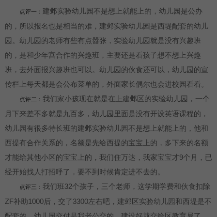
建邺实验幼儿园不是想上就能上的，幼儿园是公办
点评一：
的，所以报名也是相当的难，建邺实验幼儿园是西堤配套的幼儿
园。幼儿园的老师有些有点嚣张，实验幼儿园就是没有兴趣班
的，是和少年宫合作的兴趣班，主要还是看孩子想不想上兴趣
班，去外面报兴趣班也可以。幼儿园的伙食还可以，幼儿园的宣
传栏上每天都是会公布菜单的，外面家长偶尔也会进校园看看。
我们家小孩现在就是在上建邺区的实验幼儿园，一个
点评二：
月下来差不多就是九百多，幼儿园里面是没有开设英语课程的，
幼儿园有很多特长班的建邺实验幼儿园不是想上就能上的，他和
西提有合作关系的，名额是先给西提的宝宝上的，多下来的名额
才能给其他小区的宝宝上的，我们住万达，我家宝宝才9个月，已
经开始找人打招呼了，要不到时候肯定进不去的。
我们班32个孩子，三个老师，这学期学费和伙食扣除
点评三：
ZF补助1000后，交了3300左右吧，建邺区实验幼儿园和西堤是不
配套的，幼儿园交付是我老公交的，建设好就交给区教育局了，