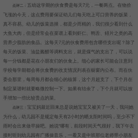
五幼这学期的伙食费是每天7元，一餐两点。在物价
点评二：
飞涨的今天，这点费用要保证幼儿们每天吃上可口营养的饭菜，
真不容易。幼儿的饭菜选择，都是少而精的，我们很少看到什么
大鱼大肉，但是经常会在菜谱上看到虾仁、鸭舌、鳝片之类的高
营养少脂肪的食品。这每天7元的伙食费用包含哪些支出呢？除了
每天的饭菜、油盐酱醋等调料支出，就是煤气的支出了，可以说
每一分钱都是花在小朋友们的伙食上。细心的家长可能会注意到
学校每学期都会将伙食费的收支情况列表在橱窗内公布。而在伙
委会那里，每周每月都会细心的核算，这个月超支了，下个月在
制定菜谱时就要略微控制一下。如果有结余了，下个月就可以放
手增加一些比较贵点的菜。
宝宝妈最近回来总是说她宝宝又被关了一天，我问她
点评三：
为什么，幼儿园不是规定每天有2小时的晒太阳时间吗，至少不下
雨时会出来做早操吧。她说“哪有，前段时间天气很好，我下午去
接时听到幼儿园有广播操音乐，一看又是中班那位老师带小朋友