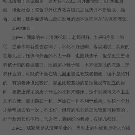
幼儿潜能；真诚服务，提升教育品位”为办园理念，以“亲近自
然，接近社会；整合中外优秀教育模式之优势并不断吸取、融
合、发展，建构促进幼儿全面发展的园本课程体系”为课程理念。
点评大集合：
我家的在上沿河托班，老师很好。如果9月份上的
点评一：
话，提前半年就要去咨询了，不然不好进啊。客观地说，我家的
在那儿上，托班和外面的不太一样，也照顾孩子，但是更注重培
养孩子们的自理能力。比如穿小靴子啦，不方便穿脱的衣服，护
衣什么的，可能孩子会在幼儿园里被说教或者抱怨，但不是绝对
的，有的老师也比较好。那里比较差劲的是睡觉没有独立的房
间，要把上课用的桌子什么的收起来铺床，这个我觉得又不卫生
又不方便。被子攒在一起，床压在一起不利于通风，学校一个月
才给带回去晒一次，不太好。但有的地方还是比较值得称赞的，
那个新园长也不错，总之吧，遇到好的老师，在哪儿都好。
我家就是从沿河毕业的，当时上的时候也是听人介绍
点评二：