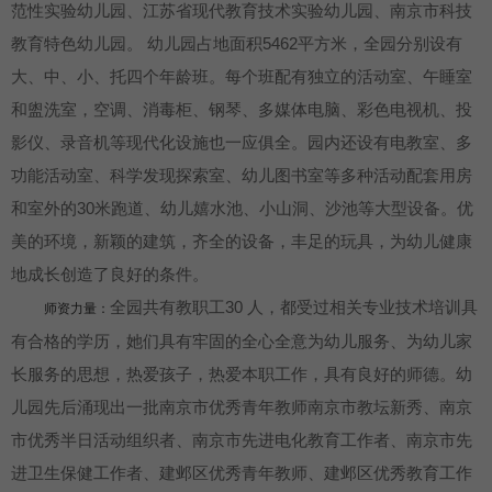
范性实验幼儿园、江苏省现代教育技术实验幼儿园、南京市科技
教育特色幼儿园。 幼儿园占地面积5462平方米，全园分别设有
大、中、小、托四个年龄班。每个班配有独立的活动室、午睡室
和盥洗室，空调、消毒柜、钢琴、多媒体电脑、彩色电视机、投
影仪、录音机等现代化设施也一应俱全。园内还设有电教室、多
功能活动室、科学发现探索室、幼儿图书室等多种活动配套用房
和室外的30米跑道、幼儿嬉水池、小山洞、沙池等大型设备。优
美的环境，新颖的建筑，齐全的设备，丰足的玩具，为幼儿健康
地成长创造了良好的条件。
全园共有教职工30 人，都受过相关专业技术培训具
师资力量：
有合格的学历，她们具有牢固的全心全意为幼儿服务、为幼儿家
长服务的思想，热爱孩子，热爱本职工作，具有良好的师德。幼
儿园先后涌现出一批南京市优秀青年教师南京市教坛新秀、南京
市优秀半日活动组织者、南京市先进电化教育工作者、南京市先
进卫生保健工作者、建邺区优秀青年教师、建邺区优秀教育工作