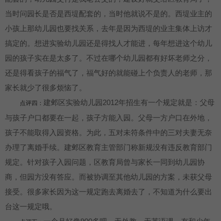
当时问园长是否是西堤配套的，当时他就说不是的。西堤业主的
小孩上那幼儿园也要找关系，去年是因为西堤的业主集体上访才
搞定的。想进实验幼儿园还是得找人才能进，每年想进这个幼儿
园的孩子实在是太多了。不过在哪个幼儿园都有好坏老师之分，
还是得看孩子的福气了，福气好的就能碰上个负责人的老师，那
家长就少了很多烦恼了。
建邺区实验幼儿园2012年招生有一个规定就是：父母
点评四：
与孩子户口都要在一起，孩子方能入园。父母一方户口在外地，
孩子不能取得入园资格。为此，五对未符条件中的三对夫妻无奈
办理了离婚手续。建邺区教育主管部门称新规没有违反教育部门
规定。针对孩子入园问题，区教育局曾与家长一同到幼儿园协
商，但园方没有答应。而被协调至其他幼儿园的方案，未获父母
接受。很多家长因为这一规定跑去离婚去了，不知道为什么要出
台这一规定哦。