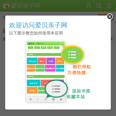
发帖
论坛
>
幼儿园（幼升小）
欢迎访问爱贝亲子网
建邺区比较好的幼儿园介绍及家长点评集合贴
以下图示教您如何使用本应用
迷途羔羊
发表于
2013-05-09 10:44
收藏