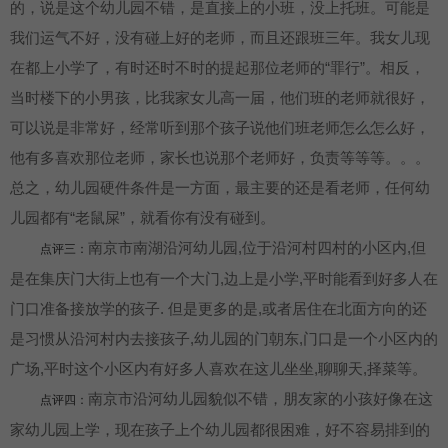
的，说是这个幼儿园不错，是直接上的小班，没上托班。可能是
我们运气不好，没有碰上好的老师，而且还跟班三年。我女儿现
在都上小学了，有时还时不时的提起那位老师的“罪行”。相反，
当时楼下的小男孩，比我家女儿高一届，他们班的老师就很好，
可以说是非常好，经常听到那个孩子说他们班老师怎么怎么好，
他有多喜欢那位老师，家长也说那个老师好，负责等等等。。。
总之，幼儿园硬件条件是一方面，最主要的还是看老师，任何幼
儿园都有“老鼠屎”，就看你有没有碰到。
南京市南湖沿河幼儿园,位于沿河村四村的小区内,但
点评三：
是在集庆门大街上也有一个大门,边上是小学,平时能看到好多人在
门口准备接放学的孩子. 但是更多的是,或者居住在北面方向的还
是习惯从沿河村内去接孩子,幼儿园的门朝东,门口是一个小区内的
广场,平时这个小区内有好多人喜欢在这儿坐坐,聊聊天,择菜等。
南京市沿河幼儿园貌似不错，朋友家的小孩好像在这
点评四：
家幼儿园上学，现在孩子上个幼儿园都很困难，好不容易排到的