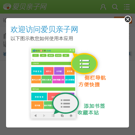
发帖
论坛
>
有忙大家帮
欢迎访问爱贝亲子网
自己是一个英语不好的家长，但是想让孩子把英
以下图示教您如何使用本应用
语学好，大家有什么建议呢？
被遗弃的亚当
发表于
2021-04-26 17:56
收藏