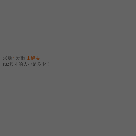
求助
爱币
未解决
1
raz尺寸的大小是多少？