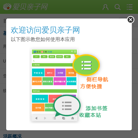
首页
>
个人资料
欢迎访问爱贝亲子网
基本资料
以下图示教您如何使用本应用
用户名:
fiona
|
发消息
|
加为好友
UID:
163
空间访问量:
10763
统计信息:
主题数 101
回帖数 842
好友数 22
记录数 1
日志数 15
相册数 2
活跃概况