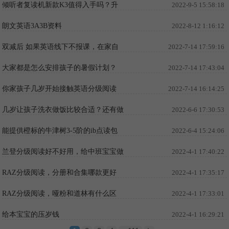
倾听者复读机新款K3值得入手吗？升
2022-9-5 15:58:18
级款的好用吗？
朗文英语3A3B资料
2022-8-12 1:16:12
双减后 如果英语线下不报课，在家自
2022-7-14 17:59:16
学大家觉得可行吗？
大家都是怎么安排孩子的暑假计划？
2022-7-14 17:43:04
你家孩子几岁开始接触英语分级阅读
2022-7-14 16:14:25
的？
几岁让孩子洗衣做饭比较合适？还有做
2022-6-6 17:30:53
电工木工电养家禽
能提供橙标的牛津树3-5阶的ib点读包
2022-6-4 15:24:06
吗？
兰登分级阅读好不好用，给中班宝宝做
2022-4-1 17:40:22
英语启蒙适合嘛？
RAZ分级阅读，分册和合集哪款更好
2022-4-1 17:35:17
用，哪款更适合宝宝呢？
RAZ分级阅读，哑粉和道林有什么区
2022-4-1 17:33:01
别，哪款更适合宝宝呢？
给本宝宝的压岁钱
2022-4-1 16:29:21