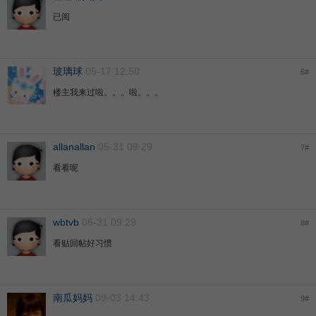
已阅
玻璃球
05-17 12:50
6
#
楼主我来过啦。。。啦。。。
allanallan
05-31 09:29
7
#
看看呢
wbtvb
05-31 09:29
8
#
看贴回帖好习惯
南瓜妈妈
09-03 14:43
9
#