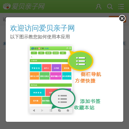
发帖
论坛
>
综合资源
欢迎访问爱贝亲子网
《母鸡萝丝去散步》适读于4至12岁！(很搞笑)
以下图示教您如何使用本应用
未来CEO
发表于
2012-05-17 11:40
收藏