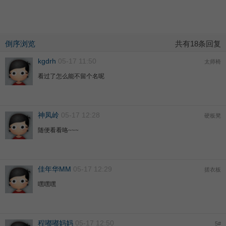
倒序浏览
共有18条回复
kgdrh
05-17 11:50
太师椅
看过了怎么能不留个名呢
神凤岭
05-17 12:28
硬板凳
随便看看咯~~~
佳年华MM
05-17 12:29
搓衣板
嘿嘿嘿
程嘟嘟妈妈
05-17 12:50
5
#