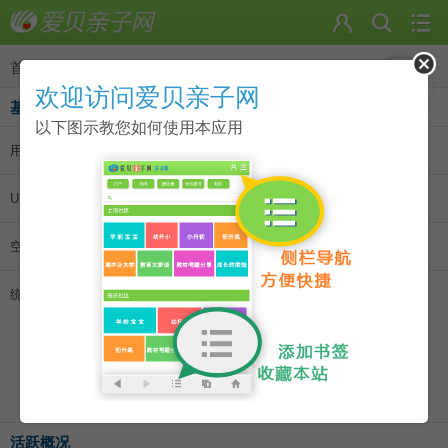
首页
>
个人资料
欢迎访问爱贝亲子网
基本资料
以下图示教您如何使用本应用
用户名:
酊迦荏
|
发消息
|
加为好友
UID:
323573
空间访问量:
501
统计信息:
主题数 0
回帖数 1
好友数 0
记录数 0
日志数 0
相册数 0
活跃概况