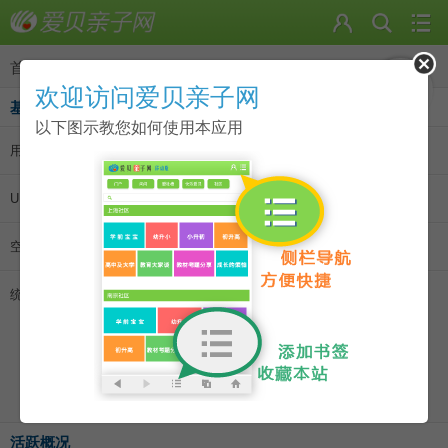
首页
>
个人资料
欢迎访问爱贝亲子网
基本资料
以下图示教您如何使用本应用
用户名:
kong2021
|
发消息
|
加为好友
UID:
1722950
空间访问量:
1794
统计信息:
主题数 2
回帖数 5
好友数 0
记录数 0
日志数 0
相册数 0
活跃概况