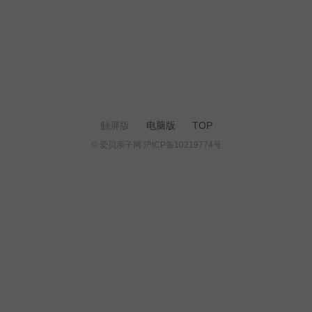
触屏版
电脑版
TOP
© 爱贝亲子网 沪ICP备10219774号