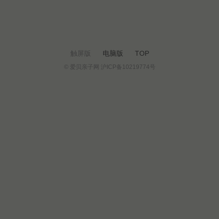
触屏版
电脑版
TOP
© 爱贝亲子网 沪ICP备10219774号