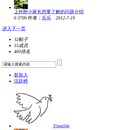
上外附小家长想要了解的问题介绍
0
3709
作者：
乐乐
2012-7-19
进入下一页
32
帖子
33
成员
469
排名
新加入
活跃榜
Yingzijie