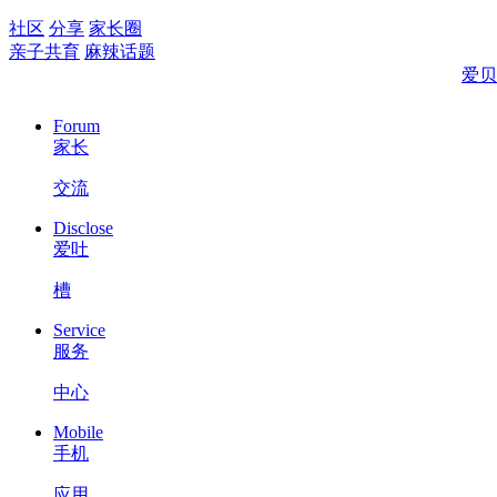
社区
分享
家长圈
亲子共育
麻辣话题
爱贝
Forum
家长
交流
Disclose
爱吐
槽
Service
服务
中心
Mobile
手机
应用