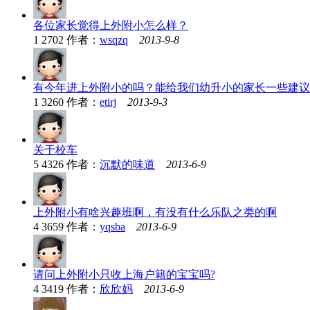
各位家长觉得上外附小怎么样？
1
2702
作者：
wsqzq
2013-9-8
有今年进上外附小的吗？能给我们幼升小的家长一些建议
1
3260
作者：
etirj
2013-9-3
关于校车
5
4326
作者：
沉默的味道
2013-6-9
上外附小有啥兴趣班啊，有没有什么乐队之类的啊
4
3659
作者：
yqsba
2013-6-9
请问上外附小只收上海户籍的宝宝吗?
4
3419
作者：
欣欣妈
2013-6-9