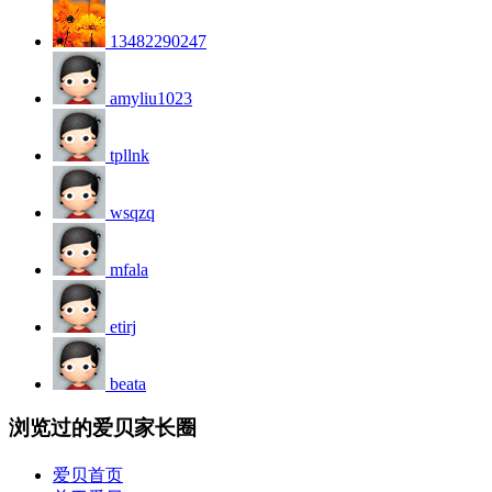
13482290247
amyliu1023
tpllnk
wsqzq
mfala
etirj
beata
浏览过的爱贝家长圈
爱贝首页