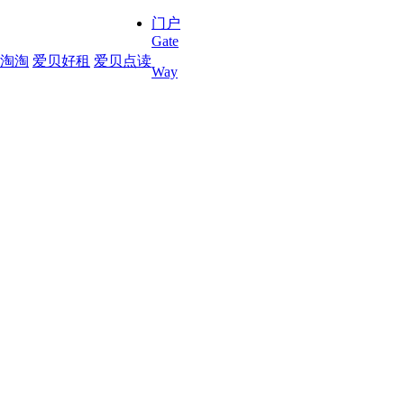
门户
Gate
淘淘
爱贝好租
爱贝点读
Way