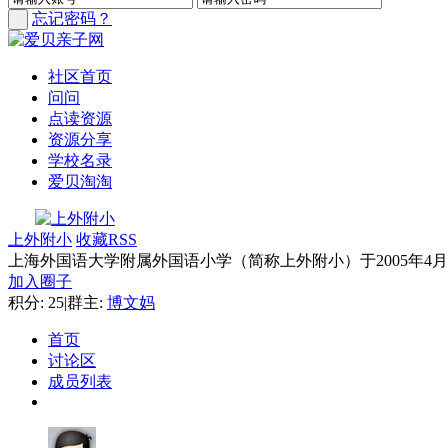
忘记密码？
社区首页
问问
点读资源
资源分享
学校名录
爱贝淘淘
上外附小
收藏
RSS
上海外国语大学附属外国语小学（简称上外附小）于2005年
加入圈子
积分: 25
|
群主:
博文妈
首页
讨论区
成员列表