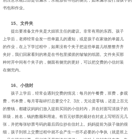
别注意水瓶口部是否漏水，水瓶放在书包的侧兜，如果漏水会打湿孩子的
书包和作业。
15、文件夹
提出要准备文件夹是大妞班主任的建议。非常有用的东西。孩子
上学后，老师经常会发一些单篇儿的通知，或是孩子在家做的单篇儿
的作业，在上下学过程中，如果没有个夹子把这些单篇儿纸整整齐齐
夹好，我们回家看到的将是在书包里揉搓的皱皱的纸团。文件夹买那
种对开中间有个夹子的，侧面有侧兜的更好，可以把交费的小信封装
在侧兜内。
16、小信封
孩子上学后，经常会遇到交费的情况：每月的午餐费，班费，参观
费，书本费，每月零敲碎打总要交个2、3次，无论是零钱，还是上百元
的整钱，都建议妈妈们放入提前买回的小信封内，并在封面写清孩子的
班级，姓名，钱的数额和用途。有百元钞票的最好在封皮上写明百元几
张，并把每张钞票号码的最后四位抄在信封上。妈妈提前为孩子做的很
细，孩子到班上交费过程中就不会产生一些不必要的小争执（就是班上