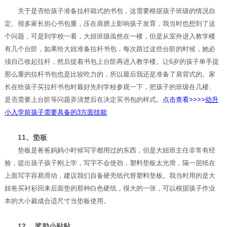
关于是否给孩子准备拉杆箱式的书包，这需要根据孩子班级的情况自
定。很多家长担心书包重，压在肩膀上影响孩子发育，我当时也想到了这
个问题，可是到学校一看，大妞班级虽然在一楼，但是从室外进入教学楼
有几个台阶，如果给大妞准备拉杆书包，每次路过这些台阶的时候，她必
须自己收起拉杆，然后提着书包上台阶再进入教学楼。让6岁的孩子单手提
那么重的拉杆书包也是比较吃力的，所以最后我还是准备了肩背式的。家
长在给孩子买拉杆书包时最好先到学校参观一下，把孩子的班级在几楼、
是否需要上台阶等问题弄清楚后在决定买书包的样式。
点击查看>>>>
幼升
小入学前孩子需要具备的3方面技能
11、垫板
垫板是爸爸妈妈小时候写字都用过的东西，但是大妞班主任非常有经
验，提出孩子孩子刚上学，写字不会使劲，塑料垫板太光滑，隔一层纸在
上面写字容易滑动，建议我们自备硬壳纸代替塑料垫板。我当时用的是大
妞爸买衬衫回来后面垫的那种白色硬纸，很大的一张，可以根据孩子作业
本的大小裁成合适尺寸当垫板使用。
12.、奖励小贴贴