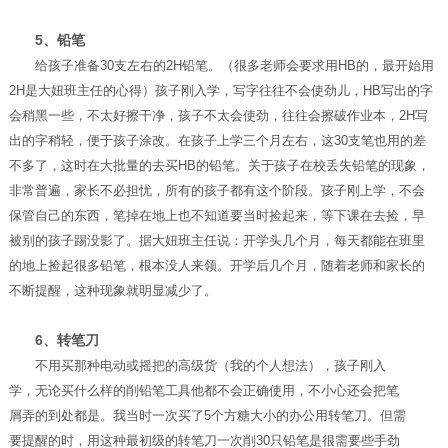
5、铅笔
给孩子准备30支左右的2H铅笔。（很多老师会要求用HB的，最开始用
2H是大妞班主任的心得）孩子刚入学，写字往往不会使劲儿，HB写出的字
会稍黑一些，不太好擦干净，孩子不太会使劲，往往会擦破作业本，2H写
出的字稍轻，便于孩子涂改。在孩子上学三个月左右，这30支笔也用的差
不多了，这时在大批量的去买HB的铅笔。关于孩子在校丢失铅笔的现象，
非常普遍，家长不必担忧，所有的孩子都有这个阶段。孩子刚上学，不会
保管自己的东西，笔掉在地上也不知道要当时捡起来，等下课在去捡，早
被别的孩子踢没影了。据大妞班主任说：开学头几个月，每天都能在班里
的地上捡起很多铅笔，根本没人来领。开学后几个月，随着老师和家长的
不断提醒，这种现象就明显减少了。
6、转笔刀
不用买那种电动或摇把的高级货（我的个人想法），孩子刚入
学，无论买什么样的削铅笔工具他都不会正确使用，不小心还会把笔
屑弄的到处都是。我当时一次买了5个方糖大小的办公用转笔刀。但需
要提醒的时，用这种最初级的转笔刀一次削30只铅笔是很需要些手劲