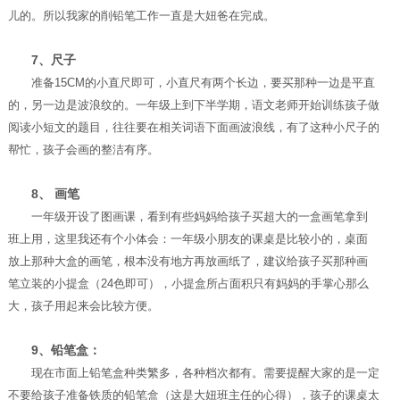
儿的。所以我家的削铅笔工作一直是大妞爸在完成。
7、尺子
准备15CM的小直尺即可，小直尺有两个长边，要买那种一边是平直
的，另一边是波浪纹的。一年级上到下半学期，语文老师开始训练孩子做
阅读小短文的题目，往往要在相关词语下面画波浪线，有了这种小尺子的
帮忙，孩子会画的整洁有序。
8、 画笔
一年级开设了图画课，看到有些妈妈给孩子买超大的一盒画笔拿到
班上用，这里我还有个小体会：一年级小朋友的课桌是比较小的，桌面
放上那种大盒的画笔，根本没有地方再放画纸了，建议给孩子买那种画
笔立装的小提盒（24色即可），小提盒所占面积只有妈妈的手掌心那么
大，孩子用起来会比较方便。
9、铅笔盒：
现在市面上铅笔盒种类繁多，各种档次都有。需要提醒大家的是一定
不要给孩子准备铁质的铅笔盒（这是大妞班主任的心得），孩子的课桌太