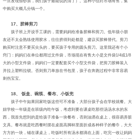
一旦发现假钞票，我们孩子最能说的清了）。这种小信封市场有售，集
中购买大概几分钱一个。
17、胶棒剪刀
孩子班上开设手工课的，需要妈妈给准备胶棒和剪刀。低年级小朋
友还不太会熟练使用胶水，往往挤得到处都是，建议买胶棒替代。剪刀
购买时注意不要买尖头的，要买孩子专用的圆头剪刀。这里我还有个小
窍门：妈妈们在单位都用过文件袋，市场现在有售大小是文件袋1/4或1/8
大的小型文件袋，妈妈们一定要配套买个小型文件袋，把剪刀胶棒装入
并拉上塑料拉锁。否则剪刀单放在书包里，孩子在奔跑过程中非常容易
刺伤宝宝。
18、 饭盒、碗筷、餐布、小饭兜
孩子中午如果回家吃饭这些可不准备，大部分孩子会在学校就餐。大
妞学校一年级是在班级内吃午饭，考虑到要在课桌吃那些汤汤水水的东
西，我首先想到的是给孩子准备一块餐布，否则油洒在桌上，很容易弄脏
文具。餐布就是吃西餐时摆在桌面高脚杯里面折成各种样子的餐巾，大大
方方的一块，铺在课桌上，吃饭时所有汤水都滴在上面，吃完一收让妈妈