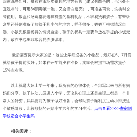
回家洗净即可。餐布在市场卖餐具的地方有售（建议买白色的，当污处不
宜洗净时，可用84消毒液一泡，又会雪白透亮），可准备两块，洗换时交
替使用。饭盒和汤碗都要选择有盖的塑料制品，不容易烫着孩子，有些饭
盒里还特别准备了放筷子和小勺的地方，样子很多，妈妈可根据情况自
选。小饭兜根据餐具的情况自选，孩子的餐具一定要单放在手提的小饭兜
内，放在书包里非常容易弄脏课本。
最后需要提示大家的是：这些上学后必备的小物品，最好在6、7月份
就给孩子提前买好，如果在开学前夕在准备，卖家会根据市场需求提价
15%左右呢。
以上就是大妞上学一年来，我所有的心得体会，全部写出来与所有妈
妈们分享。孩子从幼儿园进入小学，无论从心理上还是生理上都是一个非
常大的转变，妈妈提前为孩子做好准备，会帮助孩子顺利度过幼小衔接这
个敏感阶段，比较顺畅的开始小学六年的学习生活。
点击查看>>>>
寄宿制
学校适合小学生吗
相关阅读：