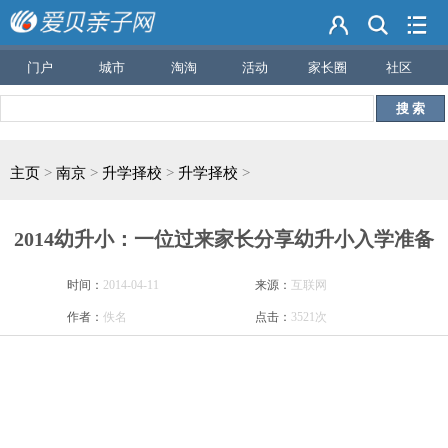
门户
城市
淘淘
活动
家长圈
社区
搜 索
主页
>
南京
>
升学择校
>
升学择校
>
2014幼升小：一位过来家长分享幼升小入学准备
时间：
2014-04-11
来源：
互联网
作者：
佚名
点击：
3521次