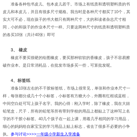
准备各种包书皮儿、包本皮儿若干。市场上有纸质和透明塑料质的书
皮儿和本皮儿，并且有很多尺寸规格。我当时是各种尺寸都买了10个，其
实大可不必，现在孩子的书大都只有两种尺寸，大的和读者杂志尺寸相
同，小的和孩子的作业本尺寸一样。只要这两种尺寸的纸质和透明塑料质
的各买10张（共计40张）即可
3、 橡皮
橡皮不要买很硬的绘图橡皮，要买那种软软的香橡皮，孩子不容易擦
破作业本。是日常消耗品，在批发市场多买一些，可算批发呢。
4、
标签纸
准备10张左右的不干胶标签纸，市场上很常见，单张和作业本尺寸一
样，每张都分成几十个小标签，小标签有方糖大小，外圈有红框或蓝框，
中间空白处可写上孩子名字。我的心得：刚入学时，除了橡皮，我在大妞
铅笔盒，尺子，所有的铅笔等所有带到学校的用品上都贴上了这种写上名
字的不干胶小标签。40几个孩子在一起上课，用着几乎相同的学习用品，
细心的妈妈给自家宝宝的学习用品上贴上标志，省去了很多不必要的小争
执。
参与讨论>>>>
一年级小学新生入学准备