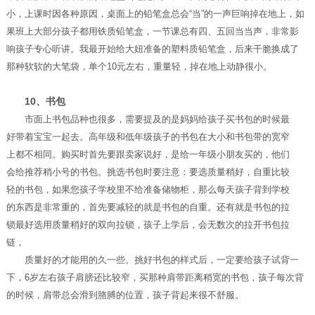
小，上课时因各种原因，桌面上的铅笔盒总会“当”的一声巨响掉在地上，如
果班上大部分孩子都用铁质铅笔盒，一节课总有四、五回当当声，非常影
响孩子专心听讲。我最开始给大妞准备的塑料质铅笔盒，后来干脆换成了
那种软软的大笔袋，单个10元左右，重量轻，掉在地上动静很小。
10、书包
市面上书包品种也很多，需要提及的是妈妈给孩子买书包的时候最
好带着宝宝一起去。高年级和低年级孩子的书包在大小和书包带的宽窄
上都不相同。购买时首先要跟卖家说好，是给一年级小朋友买的，他们
会给推荐稍小号的书包。挑选书包时要注意：要选质量稍好，自重比较
轻的书包，如果您孩子学校里不给准备储物柜，那么每天孩子背到学校
的东西是非常重的，首先要减轻的就是书包的自重。还有就是书包的拉
锁最好选用质量稍好的双向拉锁，孩子上学后，会无数次的拉开书包拉
链，
质量好的才能用的久一些。挑好书包的样式后，一定要给孩子试背一
下，6岁左右孩子肩膀还比较窄，买那种肩带距离稍宽的书包，孩子每次背
的时候，肩带总会滑到胳膊的位置，孩子背起来很不舒服。