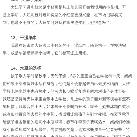
大妞学习进步就奖励小贴画是从上幼儿园开始我惯用的小花招。可
是上学后，大妞明显对老师奖励的小红星更感兴趣，在市场很容易买
到，也是不干胶的，大妞学习好我在家里也奖励，她得意极了。
13、干湿纸巾
我是在超市给大妞买回小包装的干、湿纸巾，随身携带，在校洗完
手，或是午饭后擦擦小油嘴，它们都可派上用场。
14、水瓶的选择
孩子刚入学时是秋季，天气干燥，6岁的宝宝自己在学校待一天，妈妈
们如果不给准备好水瓶在身边，他们是不会想起来自己去接水喝的。大妞
学校电热水器中也有热水，但考虑长期喝反复烧开的水对孩子身体不好，
我还是坚持每天从家里自带水去学校。刚上学的孩子面对新环境会有些不
知所措，非常容易上火，如果孩子不爱喝白开水，家长可煮些冰糖白梨水
或者加些百合等去燥的小中药，煮成甜汤给孩子带到学校喝。在夏季秋季
给孩子准备钢塑的透明小水瓶即可，春节冬季孩子要喝热水，妈妈们给准
备小保温瓶式的水瓶最佳。需要提醒的是：选择水瓶质量一定要好些，特