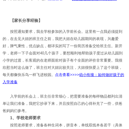
【家长分享经验】
按照通知要求，我去学校参加的入学前长会。这里有一点我必须提到
的，在去见大妞的班主任之前，我把大妞在幼儿园期间的表现，兴趣爱
好，脾气秉性，优点缺点，都详实的写了一份简历准备交给班主任。新开
学，老师一下子会面对40几个孩子，要想顺利地帮助孩子度过从幼儿园到
小学的过渡，长客观的在老师面前对孩子有个全面的评价非常重要。我很
欣慰当时这么做了，班主任对大妞比较关注，大妞很快爱上了这个班级，
每天都像快乐鸟一样飞进校园。
点击查看>>>>
幼小衔接：如何做好孩子的
入学准备
入学前的长会上，班主任非常细心，把需要准备的每样物品都列出清
单让我们准备，我把它抄录下来，并且按照自己的心得补充了一些，供爸
爸妈妈们参考。
1、学校老师要求
按照老师要求，准备各种生词本，拼音本，单线双线本各若干（具体