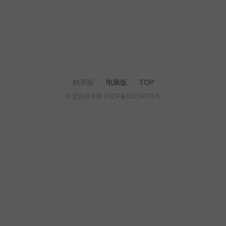
触屏版
电脑版
TOP
© 爱贝亲子网 沪ICP备10219774号