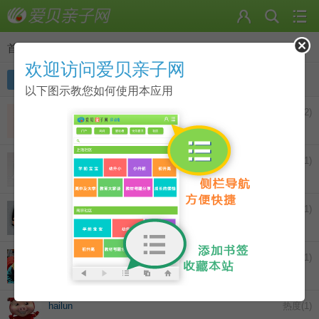
首页
>
好友
欢迎访问爱贝亲子网
全部
在线好友
黑名单
好友请求
以下图示教您如何使用本应用
№メWaｙ
热度(
2
)
|
资料
|
分组
|
删除
SophiaKing
热度(
1
)
|
资料
|
分组
|
删除
g1ly
热度(
1
)
|
资料
|
分组
|
删除
zhangmoyan
热度(
1
)
|
资料
|
分组
|
删除
hailun
热度(
1
)