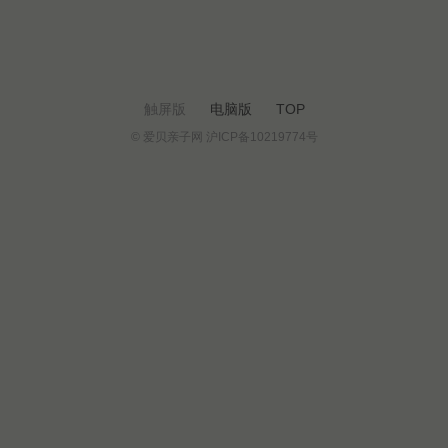
触屏版
电脑版
TOP
© 爱贝亲子网 沪ICP备10219774号