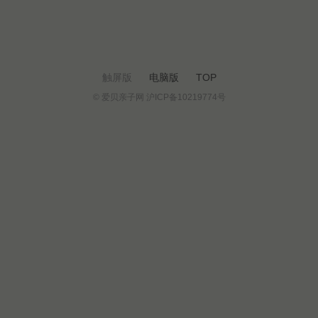
触屏版
电脑版
TOP
© 爱贝亲子网 沪ICP备10219774号