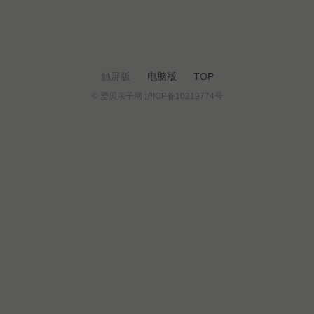
触屏版
电脑版
TOP
© 爱贝亲子网 沪ICP备10219774号