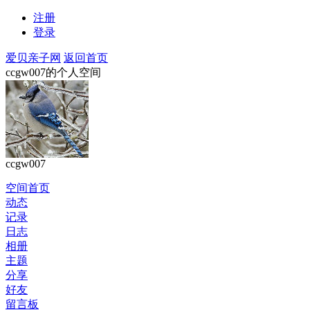
注册
登录
爱贝亲子网
返回首页
ccgw007的个人空间
ccgw007
空间首页
动态
记录
日志
相册
主题
分享
好友
留言板