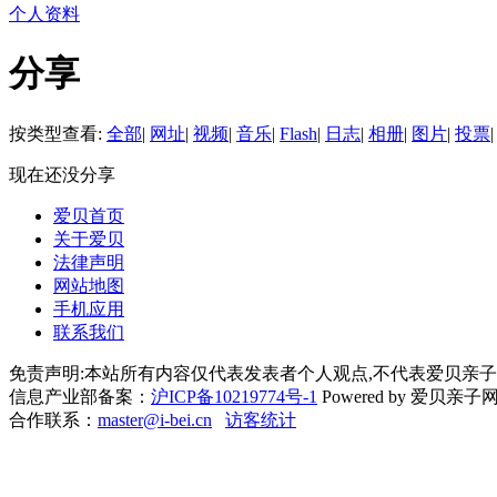
个人资料
分享
按类型查看:
全部
|
网址
|
视频
|
音乐
|
Flash
|
日志
|
相册
|
图片
|
投票
|
现在还没分享
爱贝首页
关于爱贝
法律声明
网站地图
手机应用
联系我们
免责声明:本站所有内容仅代表发表者个人观点,不代表爱贝亲子
信息产业部备案：
沪ICP备10219774号-1
Powered by 爱贝亲子网 Cop
合作联系：
master@i-bei.cn
访客统计