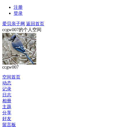
注册
登录
爱贝亲子网
返回首页
ccgw007的个人空间
ccgw007
空间首页
动态
记录
日志
相册
主题
分享
好友
留言板