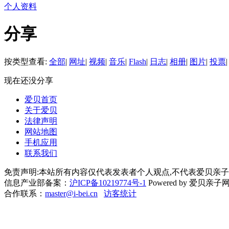
个人资料
分享
按类型查看:
全部
|
网址
|
视频
|
音乐
|
Flash
|
日志
|
相册
|
图片
|
投票
|
现在还没分享
爱贝首页
关于爱贝
法律声明
网站地图
手机应用
联系我们
免责声明:本站所有内容仅代表发表者个人观点,不代表爱贝亲子
信息产业部备案：
沪ICP备10219774号-1
Powered by 爱贝亲子网 Cop
合作联系：
master@i-bei.cn
访客统计