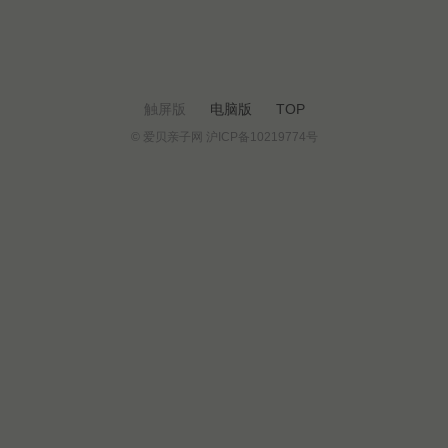
触屏版
电脑版
TOP
© 爱贝亲子网 沪ICP备10219774号