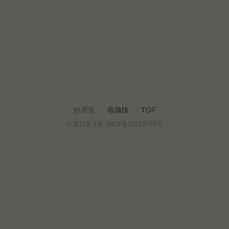
触屏版
电脑版
TOP
© 爱贝亲子网 沪ICP备10219774号