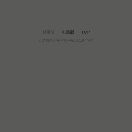
触屏版
电脑版
TOP
© 爱贝亲子网 沪ICP备10219774号