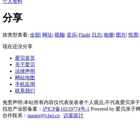
个人资料
分享
按类型查看:
全部
|
网址
|
视频
|
音乐
|
Flash
|
日志
|
相册
|
图片
|
投票
|
现在还没分享
爱贝首页
关于爱贝
法律声明
网站地图
手机应用
联系我们
免责声明:本站所有内容仅代表发表者个人观点,不代表爱贝亲子
信息产业部备案：
沪ICP备10219774号-1
Powered by 爱贝亲子网 Cop
合作联系：
master@i-bei.cn
访客统计