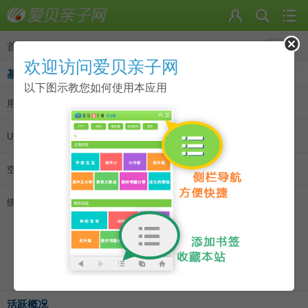
首页
>
个人资料
欢迎访问爱贝亲子网
基本资料
以下图示教您如何使用本应用
用户名:
陌上游
|
发消息
|
加为好友
UID:
422709
空间访问量:
2064
统计信息:
主题数 3
回帖数 25
好友数 0
记录数 0
日志数 0
相册数 0
活跃概况