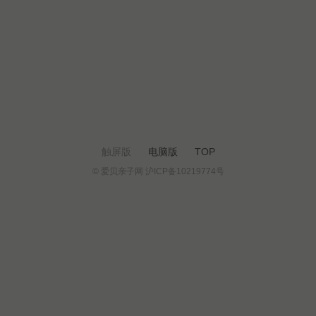
触屏版
电脑版
TOP
© 爱贝亲子网 沪ICP备10219774号