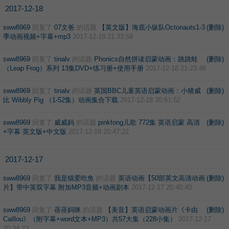
2017-12-18
sww8969
回复了
07文爸
的话题
【英文版】海底小纵队Octonauts1-3
(删除)
季动画视频+字幕+mp3
2017-12-18 21:33:59
sww8969
回复了
tinalv
的话题
Phonics自然拼读启蒙动画：跳跳蛙
(删除)
（Leap Frog）系列 13集DVD+练习册+使用手册
2017-12-18 21:23:46
sww8969
回复了
tinalv
的话题
英国BBC儿童英语启蒙动画：小猪威
(删除)
比 Wibbly Pig （1-52集）动画集合下载
2017-12-18 20:51:52
sww8969
回复了
威威妈
的话题
pinkfong儿歌 772集 英语启蒙 高清
(删除)
+字幕 英文版+中文版
2017-12-18 20:47:22
2017-12-17
sww8969
回复了
我是猫爱吃鱼
的话题
英语动画【50部英文高清动画
(删除)
片】带中英双字幕 附加MP3音频+动画剧本
2017-12-17 20:40:40
sww8969
回复了
蓓蓓妈咪
的话题
【美音】英语启蒙动画片《卡由
(删除)
Caillou》（附字幕+word文本+MP3）共57大集（228小集）
2017-12-17
20:34:23