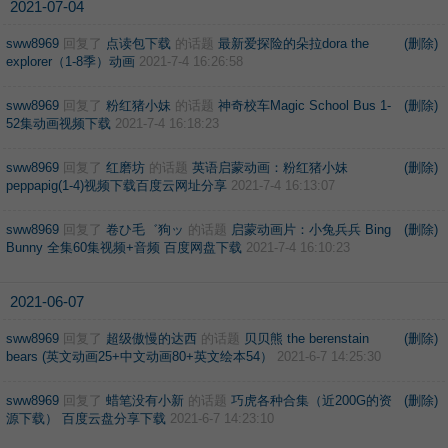
2021-07-04
sww8969
回复了
点读包下载
的话题
最新爱探险的朵拉dora the
(删除)
explorer（1-8季）动画
2021-7-4 16:26:58
sww8969
回复了
粉红猪小妹
的话题
神奇校车Magic School Bus 1-
(删除)
52集动画视频下载
2021-7-4 16:18:23
sww8969
回复了
红磨坊
的话题
英语启蒙动画：粉红猪小妹
(删除)
peppapig(1-4)视频下载百度云网址分享
2021-7-4 16:13:07
sww8969
回复了
卷ひ毛゛狗ッ
的话题
启蒙动画片：小兔兵兵 Bing
(删除)
Bunny 全集60集视频+音频 百度网盘下载
2021-7-4 16:10:23
2021-06-07
sww8969
回复了
超级傲慢的达西
的话题
贝贝熊 the berenstain
(删除)
bears (英文动画25+中文动画80+英文绘本54）
2021-6-7 14:25:30
sww8969
回复了
蜡笔没有小新
的话题
巧虎各种合集（近200G的资
(删除)
源下载） 百度云盘分享下载
2021-6-7 14:23:10