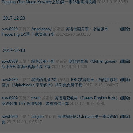
Reading (The Magic Key神奇之钥)第一季26集高清视频
2018-1-9 19:30:59
2017-12-28
sww8969
回复了
Angelababy
的话题
英语动画分享：小猪佩奇
(删除)
Peppa Pig 1-5季 下载资源分享
2017-12-28 19:00:53
2017-12-19
sww8969
回复了
蜡笔没有小新
的话题
鹅妈妈童谣《Mother goose》
(删除)
绘本MP3音频+视频全集下载
2017-12-19 19:13:06
sww8969
回复了
聪明的孔雀231
的话题
BBC英音动画：自然拼读动
(删除)
画片《Alphablocks 字母积木》共51集免费下载
2017-12-19 19:08:07
sww8969
回复了
tinalv
的话题
英语启蒙教材《Dream English Kids》
(删除)
英语歌曲 15个高清视频，网盘提供下载
2017-12-19 19:06:40
sww8969
回复了
abigale
的话题
海底探险队Octonauts第一季动画51
(删除)
集
2017-12-19 19:05:17