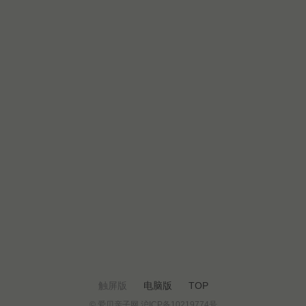
触屏版
电脑版
TOP
© 爱贝亲子网 沪ICP备10219774号