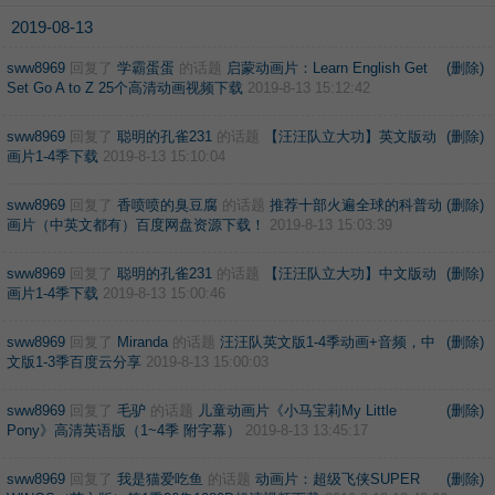
2019-08-13
sww8969
回复了
学霸蛋蛋
的话题
启蒙动画片：Learn English Get
(删除)
Set Go A to Z 25个高清动画视频下载
2019-8-13 15:12:42
sww8969
回复了
聪明的孔雀231
的话题
【汪汪队立大功】英文版动
(删除)
画片1-4季下载
2019-8-13 15:10:04
sww8969
回复了
香喷喷的臭豆腐
的话题
推荐十部火遍全球的科普动
(删除)
画片（中英文都有）百度网盘资源下载！
2019-8-13 15:03:39
sww8969
回复了
聪明的孔雀231
的话题
【汪汪队立大功】中文版动
(删除)
画片1-4季下载
2019-8-13 15:00:46
sww8969
回复了
Miranda
的话题
汪汪队英文版1-4季动画+音频，中
(删除)
文版1-3季百度云分享
2019-8-13 15:00:03
sww8969
回复了
毛驴
的话题
儿童动画片《小马宝莉My Little
(删除)
Pony》高清英语版（1~4季 附字幕）
2019-8-13 13:45:17
sww8969
回复了
我是猫爱吃鱼
的话题
动画片：超级飞侠SUPER
(删除)