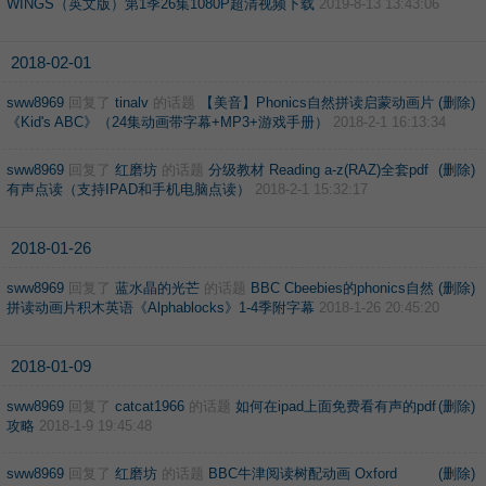
WINGS（英文版）第1季26集1080P超清视频下载
2019-8-13 13:43:06
2018-02-01
sww8969
回复了
tinalv
的话题
【美音】Phonics自然拼读启蒙动画片
(删除)
《Kid's ABC》（24集动画带字幕+MP3+游戏手册）
2018-2-1 16:13:34
sww8969
回复了
红磨坊
的话题
分级教材 Reading a-z(RAZ)全套pdf
(删除)
有声点读（支持IPAD和手机电脑点读）
2018-2-1 15:32:17
2018-01-26
sww8969
回复了
蓝水晶的光芒
的话题
BBC Cbeebies的phonics自然
(删除)
拼读动画片积木英语《Alphablocks》1-4季附字幕
2018-1-26 20:45:20
2018-01-09
sww8969
回复了
catcat1966
的话题
如何在ipad上面免费看有声的pdf
(删除)
攻略
2018-1-9 19:45:48
sww8969
回复了
红磨坊
的话题
BBC牛津阅读树配动画 Oxford
(删除)