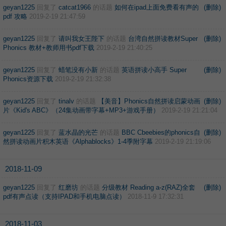
geyan1225
回复了
catcat1966
的话题
如何在ipad上面免费看有声的
(删除)
pdf 攻略
2019-2-19 21:47:59
geyan1225
回复了
请叫我女王陛下
的话题
台湾自然拼读教材Super
(删除)
Phonics 教材+教师用书pdf下载
2019-2-19 21:40:25
geyan1225
回复了
蜡笔没有小新
的话题
英语拼读小高手 Super
(删除)
Phonics资源下载
2019-2-19 21:32:38
geyan1225
回复了
tinalv
的话题
【美音】Phonics自然拼读启蒙动画
(删除)
片《Kid's ABC》（24集动画带字幕+MP3+游戏手册）
2019-2-19 21:21:04
geyan1225
回复了
蓝水晶的光芒
的话题
BBC Cbeebies的phonics自
(删除)
然拼读动画片积木英语《Alphablocks》1-4季附字幕
2019-2-19 21:19:06
2018-11-09
geyan1225
回复了
红磨坊
的话题
分级教材 Reading a-z(RAZ)全套
(删除)
pdf有声点读（支持IPAD和手机电脑点读）
2018-11-9 17:32:31
2018-11-03