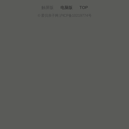
触屏版
电脑版
TOP
© 爱贝亲子网 沪ICP备10219774号